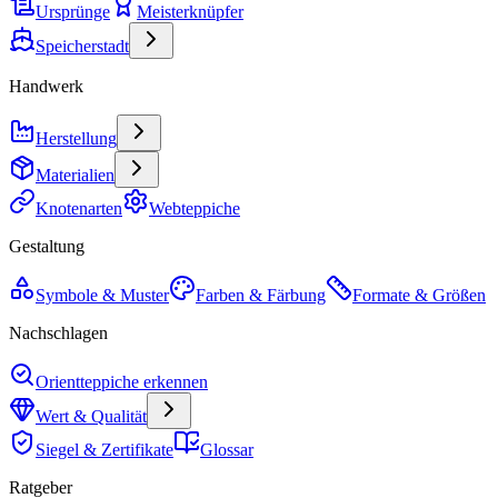
Ursprünge
Meisterknüpfer
Speicherstadt
Handwerk
Herstellung
Materialien
Knotenarten
Webteppiche
Gestaltung
Symbole & Muster
Farben & Färbung
Formate & Größen
Nachschlagen
Orientteppiche erkennen
Wert & Qualität
Siegel & Zertifikate
Glossar
Ratgeber