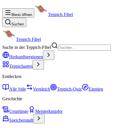
Teppich Fibel
Menü öffnen
Suchen
Teppich Fibel
Suche in der Teppich-Fibel
Herkunftsregionen
Teppicharten
Entdecken
Alle Stile
Vergleich
Teppich-Quiz
Einstieg
Geschichte
Ursprünge
Meisterknüpfer
Speicherstadt