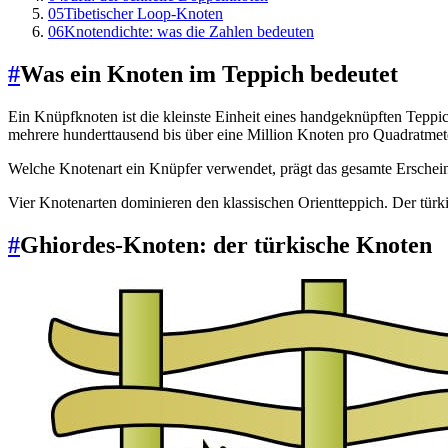
05
Tibetischer Loop-Knoten
06
Knotendichte: was die Zahlen bedeuten
#
Was ein Knoten im Teppich bedeutet
Ein Knüpfknoten ist die kleinste Einheit eines handgeknüpften Teppic
mehrere hunderttausend bis über eine Million Knoten pro Quadrat
Welche Knotenart ein Knüpfer verwendet, prägt das gesamte Erscheinu
Vier Knotenarten dominieren den klassischen Orientteppich. Der türk
#
Ghiordes-Knoten: der türkische Knoten