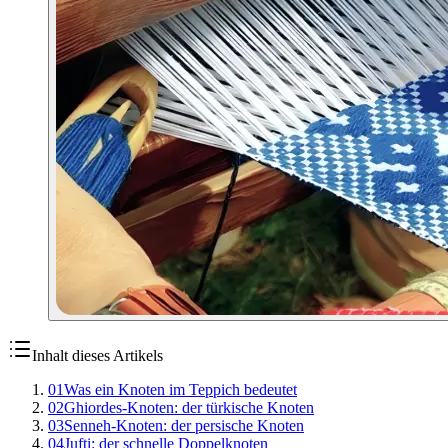
Inhalt dieses Artikels
01
Was ein Knoten im Teppich bedeutet
02
Ghiordes-Knoten: der türkische Knoten
03
Senneh-Knoten: der persische Knoten
04
Jufti: der schnelle Doppelknoten