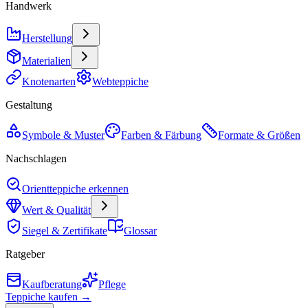
Handwerk
Herstellung
Materialien
Knotenarten
Webteppiche
Gestaltung
Symbole & Muster
Farben & Färbung
Formate & Größen
Nachschlagen
Orientteppiche erkennen
Wert & Qualität
Siegel & Zertifikate
Glossar
Ratgeber
Kaufberatung
Pflege
Teppiche kaufen →