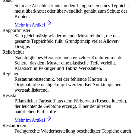
Rand
Schmale Abschlusskante an den Längsseiten eines Teppichs,
meist überknotet oder überwendlich genäht zum Schutz der
Knoten.
Mehr im Artikel
Rapportmuster
Sich gleichmäßig wiederholende Mustereinheit, die das
gesamte Teppichfeld füllt. Grundprinzip vieler Allover-
Designs.
Reliefschur
Nachträgliches Heraustrennen einzelner Konturen mit der
Schere, das dem Muster eine plastische Tiefe verleiht.
Klassisch in Pekinger und Tabriz-Werkstätten.
Repilage
Restaurationstechnik, bei der fehlende Knoten in
Originalfarbe nachgeknüpft werden. Bei Antikteppichen
wertstabilisierend.
Reseda
Pflanzlicher Farbstoff aus dem Färberwau (Reseda luteola),
der leuchtende Gelbtöne erzeugt. Einer der ältesten
natürlichen Farbstoffe.
Mehr im Artikel
Restaurieren
Fachgerechte Wiederherstellung beschädigter Teppiche durch