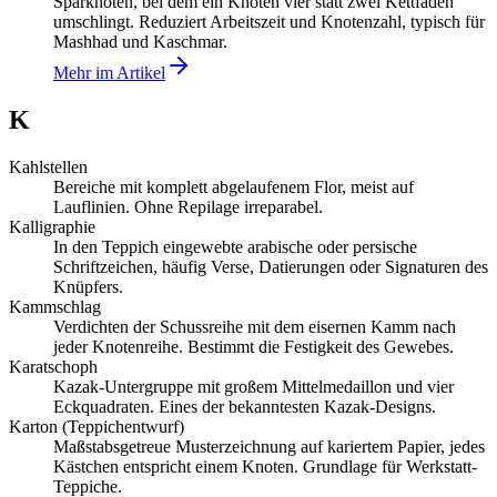
Sparknoten, bei dem ein Knoten vier statt zwei Kettfäden
umschlingt. Reduziert Arbeitszeit und Knotenzahl, typisch für
Mashhad und Kaschmar.
Mehr im Artikel
K
Kahlstellen
Bereiche mit komplett abgelaufenem Flor, meist auf
Lauflinien. Ohne Repilage irreparabel.
Kalligraphie
In den Teppich eingewebte arabische oder persische
Schriftzeichen, häufig Verse, Datierungen oder Signaturen des
Knüpfers.
Kammschlag
Verdichten der Schussreihe mit dem eisernen Kamm nach
jeder Knotenreihe. Bestimmt die Festigkeit des Gewebes.
Karatschoph
Kazak-Untergruppe mit großem Mittelmedaillon und vier
Eckquadraten. Eines der bekanntesten Kazak-Designs.
Karton (Teppichentwurf)
Maßstabsgetreue Musterzeichnung auf kariertem Papier, jedes
Kästchen entspricht einem Knoten. Grundlage für Werkstatt-
Teppiche.