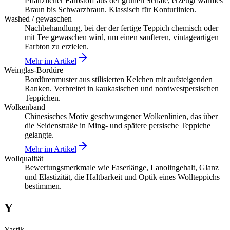
Pflanzlicher Farbstoff aus der grünen Schale, erzeugt warmes
Braun bis Schwarzbraun. Klassisch für Konturlinien.
Washed / gewaschen
Nachbehandlung, bei der der fertige Teppich chemisch oder
mit Tee gewaschen wird, um einen sanfteren, vintageartigen
Farbton zu erzielen.
Mehr im Artikel
Weinglas-Bordüre
Bordürenmuster aus stilisierten Kelchen mit aufsteigenden
Ranken. Verbreitet in kaukasischen und nordwestpersischen
Teppichen.
Wolkenband
Chinesisches Motiv geschwungener Wolkenlinien, das über
die Seidenstraße in Ming- und spätere persische Teppiche
gelangte.
Mehr im Artikel
Wollqualität
Bewertungsmerkmale wie Faserlänge, Lanolingehalt, Glanz
und Elastizität, die Haltbarkeit und Optik eines Wollteppichs
bestimmen.
Y
Yastik