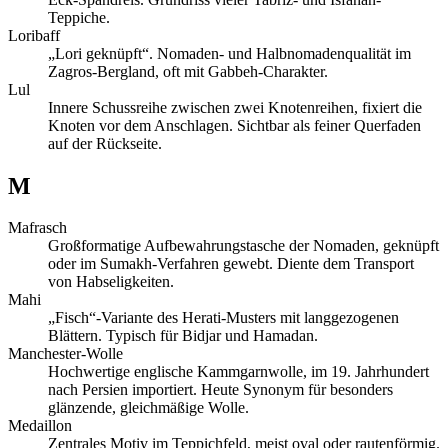
Teppiche.
Loribaff
„Lori geknüpft“. Nomaden- und Halbnomadenqualität im
Zagros-Bergland, oft mit Gabbeh-Charakter.
Lul
Innere Schussreihe zwischen zwei Knotenreihen, fixiert die
Knoten vor dem Anschlagen. Sichtbar als feiner Querfaden
auf der Rückseite.
M
Mafrasch
Großformatige Aufbewahrungstasche der Nomaden, geknüpft
oder im Sumakh-Verfahren gewebt. Diente dem Transport
von Habseligkeiten.
Mahi
„Fisch“-Variante des Herati-Musters mit langgezogenen
Blättern. Typisch für Bidjar und Hamadan.
Manchester-Wolle
Hochwertige englische Kammgarnwolle, im 19. Jahrhundert
nach Persien importiert. Heute Synonym für besonders
glänzende, gleichmäßige Wolle.
Medaillon
Zentrales Motiv im Teppichfeld, meist oval oder rautenförmig.