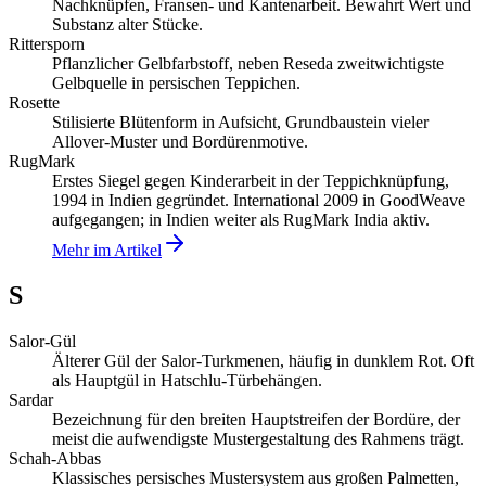
Nachknüpfen, Fransen- und Kantenarbeit. Bewahrt Wert und
Substanz alter Stücke.
Rittersporn
Pflanzlicher Gelbfarbstoff, neben Reseda zweitwichtigste
Gelbquelle in persischen Teppichen.
Rosette
Stilisierte Blütenform in Aufsicht, Grundbaustein vieler
Allover-Muster und Bordürenmotive.
RugMark
Erstes Siegel gegen Kinderarbeit in der Teppichknüpfung,
1994 in Indien gegründet. International 2009 in GoodWeave
aufgegangen; in Indien weiter als RugMark India aktiv.
Mehr im Artikel
S
Salor-Gül
Älterer Gül der Salor-Turkmenen, häufig in dunklem Rot. Oft
als Hauptgül in Hatschlu-Türbehängen.
Sardar
Bezeichnung für den breiten Hauptstreifen der Bordüre, der
meist die aufwendigste Mustergestaltung des Rahmens trägt.
Schah-Abbas
Klassisches persisches Mustersystem aus großen Palmetten,