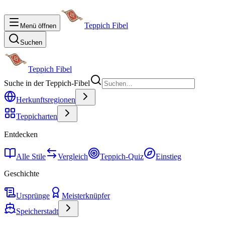
Teppich Fibel
Menü öffnen
Suchen
Teppich Fibel
Suche in der Teppich-Fibel
Herkunftsregionen
Teppicharten
Entdecken
Alle Stile
Vergleich
Teppich-Quiz
Einstieg
Geschichte
Ursprünge
Meisterknüpfer
Speicherstadt