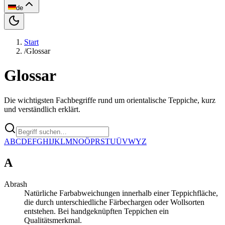
de
Start
/
Glossar
Glossar
Die wichtigsten Fachbegriffe rund um orientalische Teppiche, kurz
und verständlich erklärt.
A
B
C
D
E
F
G
H
I
J
K
L
M
N
O
Ö
P
R
S
T
U
Ü
V
W
Y
Z
A
Abrash
Natürliche Farbabweichungen innerhalb einer Teppichfläche,
die durch unterschiedliche Färbechargen oder Wollsorten
entstehen. Bei handgeknüpften Teppichen ein
Qualitätsmerkmal.