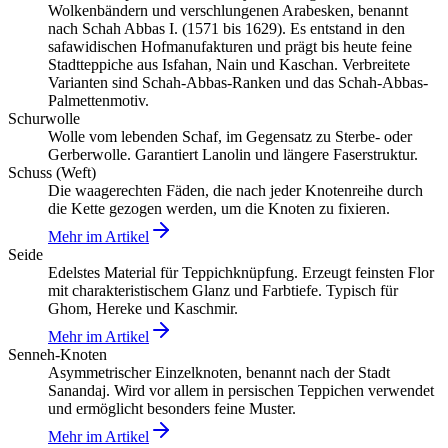
Wolkenbändern und verschlungenen Arabesken, benannt
nach Schah Abbas I. (1571 bis 1629). Es entstand in den
safawidischen Hofmanufakturen und prägt bis heute feine
Stadtteppiche aus Isfahan, Nain und Kaschan. Verbreitete
Varianten sind Schah-Abbas-Ranken und das Schah-Abbas-
Palmettenmotiv.
Schurwolle
Wolle vom lebenden Schaf, im Gegensatz zu Sterbe- oder
Gerberwolle. Garantiert Lanolin und längere Faserstruktur.
Schuss (Weft)
Die waagerechten Fäden, die nach jeder Knotenreihe durch
die Kette gezogen werden, um die Knoten zu fixieren.
Mehr im Artikel
Seide
Edelstes Material für Teppichknüpfung. Erzeugt feinsten Flor
mit charakteristischem Glanz und Farbtiefe. Typisch für
Ghom, Hereke und Kaschmir.
Mehr im Artikel
Senneh-Knoten
Asymmetrischer Einzelknoten, benannt nach der Stadt
Sanandaj. Wird vor allem in persischen Teppichen verwendet
und ermöglicht besonders feine Muster.
Mehr im Artikel