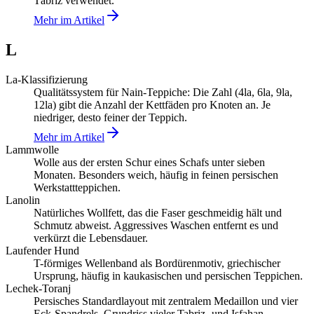
Täbriz verwendet.
Mehr im Artikel
L
La-Klassifizierung
Qualitätssystem für Nain-Teppiche: Die Zahl (4la, 6la, 9la,
12la) gibt die Anzahl der Kettfäden pro Knoten an. Je
niedriger, desto feiner der Teppich.
Mehr im Artikel
Lammwolle
Wolle aus der ersten Schur eines Schafs unter sieben
Monaten. Besonders weich, häufig in feinen persischen
Werkstattteppichen.
Lanolin
Natürliches Wollfett, das die Faser geschmeidig hält und
Schmutz abweist. Aggressives Waschen entfernt es und
verkürzt die Lebensdauer.
Laufender Hund
T-förmiges Wellenband als Bordürenmotiv, griechischer
Ursprung, häufig in kaukasischen und persischen Teppichen.
Lechek-Toranj
Persisches Standardlayout mit zentralem Medaillon und vier
Eck-Spandrels. Grundriss vieler Tabriz- und Isfahan-