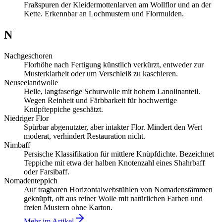
Fraßspuren der Kleidermottenlarven am Wollflor und an der
Kette. Erkennbar an Lochmustern und Flormulden.
N
Nachgeschoren
Florhöhe nach Fertigung künstlich verkürzt, entweder zur
Musterklarheit oder um Verschleiß zu kaschieren.
Neuseelandwolle
Helle, langfaserige Schurwolle mit hohem Lanolinanteil.
Wegen Reinheit und Färbbarkeit für hochwertige
Knüpfteppiche geschätzt.
Niedriger Flor
Spürbar abgenutzter, aber intakter Flor. Mindert den Wert
moderat, verhindert Restauration nicht.
Nimbaff
Persische Klassifikation für mittlere Knüpfdichte. Bezeichnet
Teppiche mit etwa der halben Knotenzahl eines Shahrbaff
oder Farsibaff.
Nomadenteppich
Auf tragbaren Horizontalwebstühlen von Nomadenstämmen
geknüpft, oft aus reiner Wolle mit natürlichen Farben und
freien Mustern ohne Karton.
Mehr im Artikel