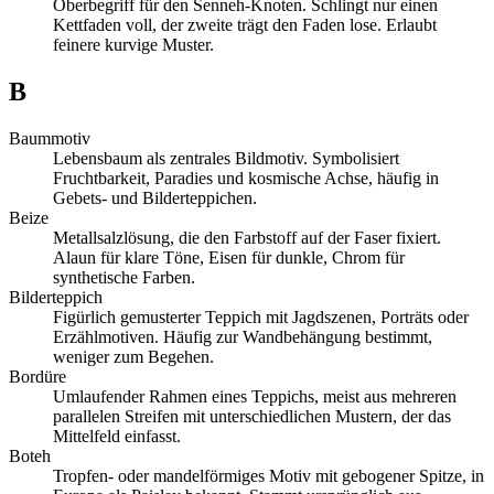
Oberbegriff für den Senneh-Knoten. Schlingt nur einen
Kettfaden voll, der zweite trägt den Faden lose. Erlaubt
feinere kurvige Muster.
B
Baummotiv
Lebensbaum als zentrales Bildmotiv. Symbolisiert
Fruchtbarkeit, Paradies und kosmische Achse, häufig in
Gebets- und Bilderteppichen.
Beize
Metallsalzlösung, die den Farbstoff auf der Faser fixiert.
Alaun für klare Töne, Eisen für dunkle, Chrom für
synthetische Farben.
Bilderteppich
Figürlich gemusterter Teppich mit Jagdszenen, Porträts oder
Erzählmotiven. Häufig zur Wandbehängung bestimmt,
weniger zum Begehen.
Bordüre
Umlaufender Rahmen eines Teppichs, meist aus mehreren
parallelen Streifen mit unterschiedlichen Mustern, der das
Mittelfeld einfasst.
Boteh
Tropfen- oder mandelförmiges Motiv mit gebogener Spitze, in