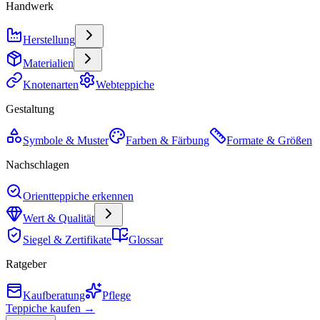
Handwerk
Herstellung
Materialien
Knotenarten
Webteppiche
Gestaltung
Symbole & Muster
Farben & Färbung
Formate & Größen
Nachschlagen
Orientteppiche erkennen
Wert & Qualität
Siegel & Zertifikate
Glossar
Ratgeber
Kaufberatung
Pflege
Teppiche kaufen →