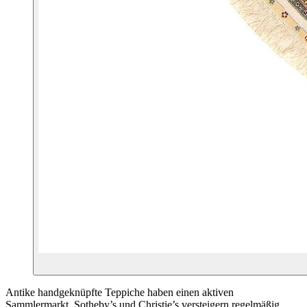
Antike handgeknüpfte Teppiche haben einen aktiven
Sammlermarkt. Sotheby’s und Christie’s versteigern regelmäßig