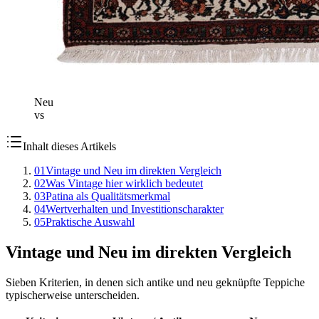
Neu
vs
Inhalt dieses Artikels
01
Vintage und Neu im direkten Vergleich
02
Was Vintage hier wirklich bedeutet
03
Patina als Qualitätsmerkmal
04
Wertverhalten und Investitionscharakter
05
Praktische Auswahl
Vintage und Neu im direkten Vergleich
Sieben Kriterien, in denen sich antike und neu geknüpfte Teppiche
typischerweise unterscheiden.