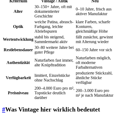
Kriterium
Vintage / Antik
Neu
30–150+ Jahre, oft mit
0–10 Jahre, frisch aus
Alter
dokumentierter
aktiver Manufaktur
Geschichte
weiche Patina, abrasch-
klare Farben, scharfe
Optik
Farbgang, leichte
Konturen,
Abriebspuren
gleichmäßige Höhe
stabil bis steigend,
fällt zunächst, gewinnt
Wertentwicklung
Sammlermarkt aktiv
mit Alterung wieder
30–80 weitere Jahre bei
Restlebensdauer
60–150 Jahre vor sich
guter Pflege
Naturfarben möglich,
Naturfarben fast immer,
Authentizität
oft moderne
alte Knüpftradition
Farbalternativen
produzierte Stückzahl,
limitiert, Einzelstücke
Verfügbarkeit
ähnliche Stücke
ohne Nachschlag
verfügbar
200–4.000 Euro pro m²,
200–3.000 Euro pro
Preisniveau
Topstücke deutlich
m² je nach Manufaktur
darüber
#
Was Vintage hier wirklich bedeutet