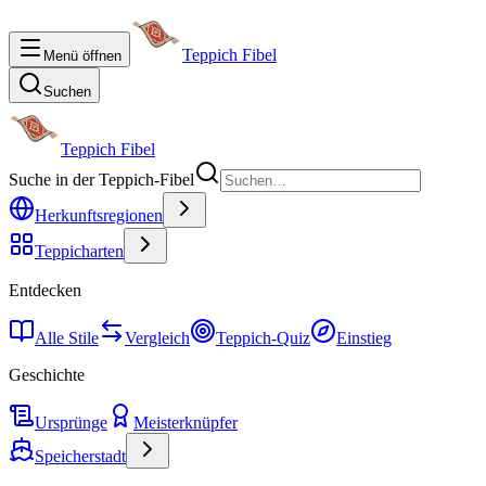
Teppich Fibel
Menü öffnen
Suchen
Teppich Fibel
Suche in der Teppich-Fibel
Herkunftsregionen
Teppicharten
Entdecken
Alle Stile
Vergleich
Teppich-Quiz
Einstieg
Geschichte
Ursprünge
Meisterknüpfer
Speicherstadt