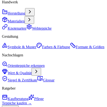
Handwerk
Herstellung
Materialien
Knotenarten
Webteppiche
Gestaltung
Symbole & Muster
Farben & Färbung
Formate & Größen
Nachschlagen
Orientteppiche erkennen
Wert & Qualität
Siegel & Zertifikate
Glossar
Ratgeber
Kaufberatung
Pflege
Teppiche kaufen →