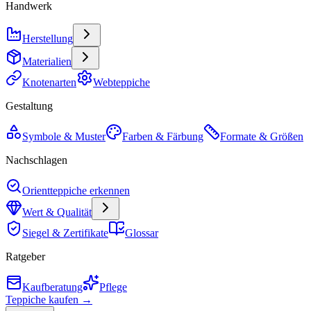
Handwerk
Herstellung
Materialien
Knotenarten
Webteppiche
Gestaltung
Symbole & Muster
Farben & Färbung
Formate & Größen
Nachschlagen
Orientteppiche erkennen
Wert & Qualität
Siegel & Zertifikate
Glossar
Ratgeber
Kaufberatung
Pflege
Teppiche kaufen →