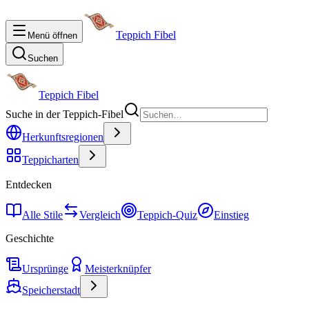
Teppich Fibel
Menü öffnen
Suchen
Teppich Fibel
Suche in der Teppich-Fibel
Herkunftsregionen
Teppicharten
Entdecken
Alle Stile
Vergleich
Teppich-Quiz
Einstieg
Geschichte
Ursprünge
Meisterknüpfer
Speicherstadt