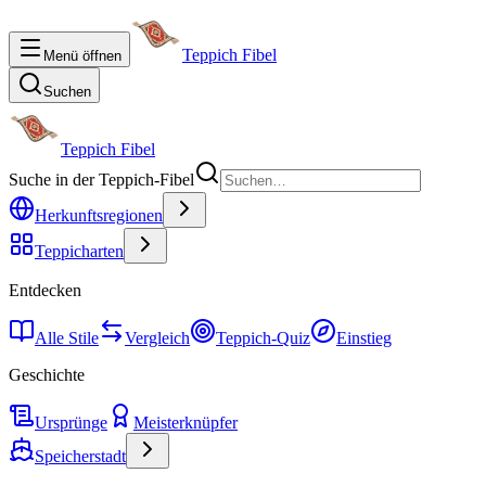
Teppich Fibel
Menü öffnen
Suchen
Teppich Fibel
Suche in der Teppich-Fibel
Herkunftsregionen
Teppicharten
Entdecken
Alle Stile
Vergleich
Teppich-Quiz
Einstieg
Geschichte
Ursprünge
Meisterknüpfer
Speicherstadt