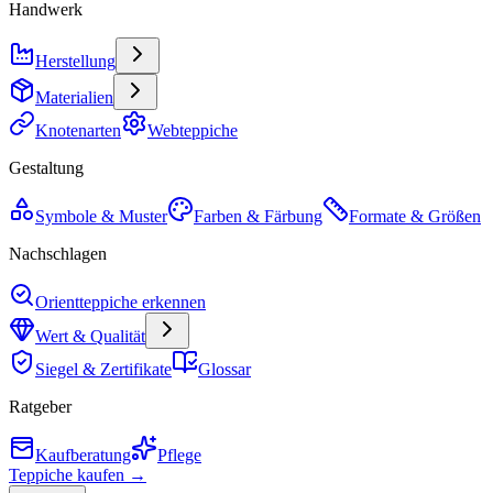
Handwerk
Herstellung
Materialien
Knotenarten
Webteppiche
Gestaltung
Symbole & Muster
Farben & Färbung
Formate & Größen
Nachschlagen
Orientteppiche erkennen
Wert & Qualität
Siegel & Zertifikate
Glossar
Ratgeber
Kaufberatung
Pflege
Teppiche kaufen →