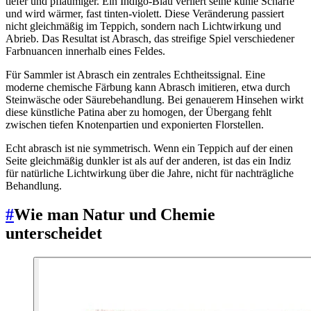
tiefer und pflaumiger. Ein Indigo-Blau verliert seine kühle Schärfe
und wird wärmer, fast tinten-violett. Diese Veränderung passiert
nicht gleichmäßig im Teppich, sondern nach Lichtwirkung und
Abrieb. Das Resultat ist Abrasch, das streifige Spiel verschiedener
Farbnuancen innerhalb eines Feldes.
Für Sammler ist Abrasch ein zentrales Echtheitssignal. Eine
moderne chemische Färbung kann Abrasch imitieren, etwa durch
Steinwäsche oder Säurebehandlung. Bei genauerem Hinsehen wirkt
diese künstliche Patina aber zu homogen, der Übergang fehlt
zwischen tiefen Knotenpartien und exponierten Florstellen.
Echt abrasch ist nie symmetrisch. Wenn ein Teppich auf der einen
Seite gleichmäßig dunkler ist als auf der anderen, ist das ein Indiz
für natürliche Lichtwirkung über die Jahre, nicht für nachträgliche
Behandlung.
#
Wie man Natur und Chemie
unterscheidet