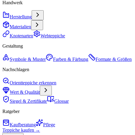
Handwerk
Herstellung
Materialien
Knotenarten
Webteppiche
Gestaltung
Symbole & Muster
Farben & Färbung
Formate & Größen
Nachschlagen
Orientteppiche erkennen
Wert & Qualität
Siegel & Zertifikate
Glossar
Ratgeber
Kaufberatung
Pflege
Teppiche kaufen →