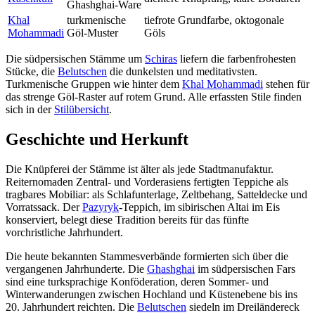
Ghashghai-Ware
Khal
turkmenische
tiefrote Grundfarbe, oktogonale
Mohammadi
Göl-Muster
Göls
Die südpersischen Stämme um
Schiras
liefern die farbenfrohesten
Stücke, die
Belutschen
die dunkelsten und meditativsten.
Turkmenische Gruppen wie hinter dem
Khal Mohammadi
stehen für
das strenge Göl-Raster auf rotem Grund. Alle erfassten Stile finden
sich in der
Stilübersicht
.
Geschichte und Herkunft
Die Knüpferei der Stämme ist älter als jede Stadtmanufaktur.
Reiternomaden Zentral- und Vorderasiens fertigten Teppiche als
tragbares Mobiliar: als Schlafunterlage, Zeltbehang, Satteldecke und
Vorratssack. Der
Pazyryk
-Teppich, im sibirischen Altai im Eis
konserviert, belegt diese Tradition bereits für das fünfte
vorchristliche Jahrhundert.
Die heute bekannten Stammesverbände formierten sich über die
vergangenen Jahrhunderte. Die
Ghashghai
im südpersischen Fars
sind eine turksprachige Konföderation, deren Sommer- und
Winterwanderungen zwischen Hochland und Küstenebene bis ins
20. Jahrhundert reichten. Die
Belutschen
siedeln im Dreiländereck