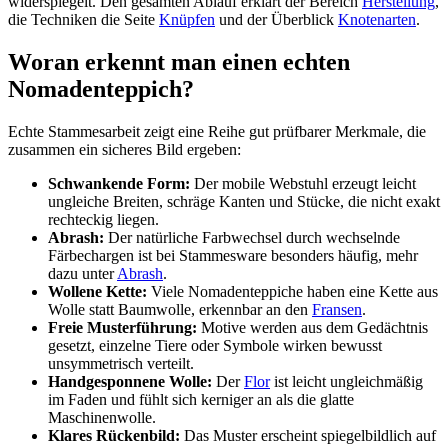
widerspiegelt. Den gesamten Ablauf erklärt der Bereich
Herstellung
,
die Techniken die Seite
Knüpfen
und der Überblick
Knotenarten
.
Woran erkennt man einen echten
Nomadenteppich?
Echte Stammesarbeit zeigt eine Reihe gut prüfbarer Merkmale, die
zusammen ein sicheres Bild ergeben:
Schwankende Form:
Der mobile Webstuhl erzeugt leicht
ungleiche Breiten, schräge Kanten und Stücke, die nicht exakt
rechteckig liegen.
Abrash:
Der natürliche Farbwechsel durch wechselnde
Färbechargen ist bei Stammesware besonders häufig, mehr
dazu unter
Abrash
.
Wollene Kette:
Viele Nomadenteppiche haben eine Kette aus
Wolle statt Baumwolle, erkennbar an den
Fransen
.
Freie Musterführung:
Motive werden aus dem Gedächtnis
gesetzt, einzelne Tiere oder Symbole wirken bewusst
unsymmetrisch verteilt.
Handgesponnene Wolle:
Der
Flor
ist leicht ungleichmäßig
im Faden und fühlt sich kerniger an als die glatte
Maschinenwolle.
Klares Rückenbild:
Das Muster erscheint spiegelbildlich auf