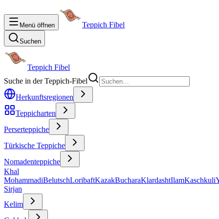
Teppich Fibel
Menü öffnen
Suchen
Teppich Fibel
Suche in der Teppich-Fibel
Herkunftsregionen
Teppicharten
Perserteppiche
Türkische Teppiche
Nomadenteppiche
Khal
Mohammadi
Belutsch
Loribaft
Kazak
Buchara
Klardasht
Ilam
Kaschkuli
Sirjan
Kelim