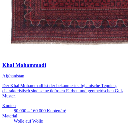
Khal Mohammadi
Afghanistan
Der Khal Mohammadi ist der bekannteste afghanische Teppich,
charakteristisch sind seine tiefroten Farben und geometrischen Gul-
Muster.
Knoten
80.000 – 160.000 Knoten/m²
Material
Wolle auf Wolle