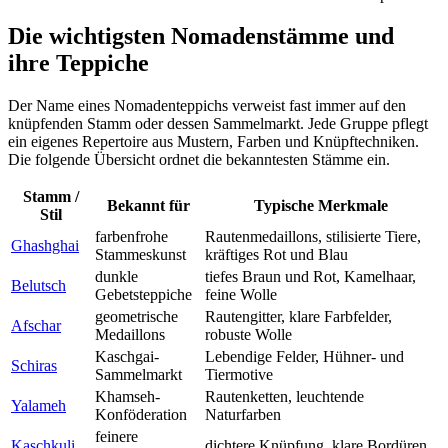
Die wichtigsten Nomadenstämme und
ihre Teppiche
Der Name eines Nomadenteppichs verweist fast immer auf den
knüpfenden Stamm oder dessen Sammelmarkt. Jede Gruppe pflegt
ein eigenes Repertoire aus Mustern, Farben und Knüpftechniken.
Die folgende Übersicht ordnet die bekanntesten Stämme ein.
Stamm /
Bekannt für
Typische Merkmale
Stil
farbenfrohe
Rautenmedaillons, stilisierte Tiere,
Ghashghai
Stammeskunst
kräftiges Rot und Blau
dunkle
tiefes Braun und Rot, Kamelhaar,
Belutsch
Gebetsteppiche
feine Wolle
geometrische
Rautengitter, klare Farbfelder,
Afschar
Medaillons
robuste Wolle
Kaschgai-
Lebendige Felder, Hühner- und
Schiras
Sammelmarkt
Tiermotive
Khamseh-
Rautenketten, leuchtende
Yalameh
Konföderation
Naturfarben
feinere
Kaschkuli
dichtere Knüpfung, klare Bordüren