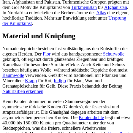
Iran, Afghanistan und Pakistan. Turkmenische Gruppen prägten mit
dem Göl-Motiv die Knüpfkunst von
Turkmenistan
bis
Afghanistan
.
In Nordafrika entwickelten die Berberstämme des
Atlas
eine eigene,
hochflorige Tradition. Mehr zur Entwicklung steht unter
Ursprung
der Knüpfkunst
.
Material und Knüpfung
Nomadenteppiche bestehen fast vollständig aus den Rohstoffen der
eigenen Herden. Der
Flor
wird aus handgesponnener
Schurwolle
geknüpft, oft ergänzt durch glänzendes Ziegenhaar und kräftiges
Kamelhaar für besondere Struktureffekte. Auch Kette und Schuss
bestehen häufig aus Wolle, während städtische Teppiche dort meist
Baumwolle
verwenden. Gefärbt wird traditionell mit Pflanzen und
Mineralien:
Krapp
für Rot,
Indigo
für Blau, Wau und
Granatapfelschalen für Gelb. Diese Praxis behandelt der Beitrag
Naturfarben erkennen
.
Beim Knoten dominiert in vielen Stammesregionen der
symmetrische türkische Knoten (Ghiordes), der fester sitzt und
strapazierfähiger ist. Die Ghashghai dagegen arbeiten mit dem
asymmetrischen persischen Knoten. Die
Knotendichte
liegt mit etwa
40.000 bis 150.000 Knoten pro Quadratmeter unter der von
Stadtteppichen, was die freiere, schnellere Arbeitsweise