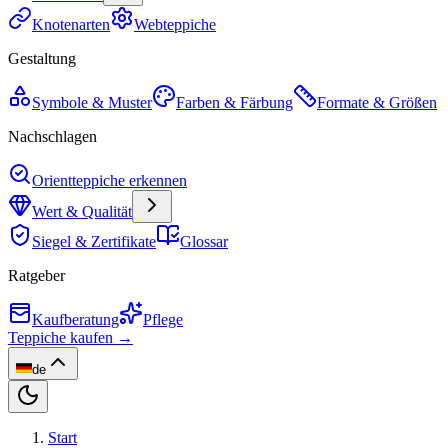
Knotenarten
Webteppiche
Gestaltung
Symbole & Muster
Farben & Färbung
Formate & Größen
Nachschlagen
Orientteppiche erkennen
Wert & Qualität
Siegel & Zertifikate
Glossar
Ratgeber
Kaufberatung
Pflege
Teppiche kaufen →
de
Start