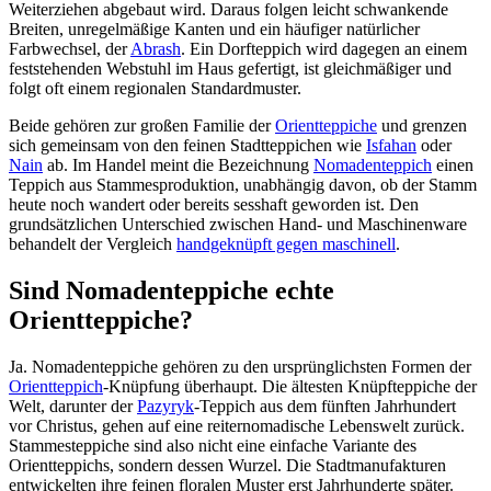
Weiterziehen abgebaut wird. Daraus folgen leicht schwankende
Breiten, unregelmäßige Kanten und ein häufiger natürlicher
Farbwechsel, der
Abrash
. Ein Dorfteppich wird dagegen an einem
feststehenden Webstuhl im Haus gefertigt, ist gleichmäßiger und
folgt oft einem regionalen Standardmuster.
Beide gehören zur großen Familie der
Orientteppiche
und grenzen
sich gemeinsam von den feinen Stadtteppichen wie
Isfahan
oder
Nain
ab. Im Handel meint die Bezeichnung
Nomadenteppich
einen
Teppich aus Stammesproduktion, unabhängig davon, ob der Stamm
heute noch wandert oder bereits sesshaft geworden ist. Den
grundsätzlichen Unterschied zwischen Hand- und Maschinenware
behandelt der Vergleich
handgeknüpft gegen maschinell
.
Sind Nomadenteppiche echte
Orientteppiche?
Ja. Nomadenteppiche gehören zu den ursprünglichsten Formen der
Orientteppich
-Knüpfung überhaupt. Die ältesten Knüpfteppiche der
Welt, darunter der
Pazyryk
-Teppich aus dem fünften Jahrhundert
vor Christus, gehen auf eine reiternomadische Lebenswelt zurück.
Stammesteppiche sind also nicht eine einfache Variante des
Orientteppichs, sondern dessen Wurzel. Die Stadtmanufakturen
entwickelten ihre feinen floralen Muster erst Jahrhunderte später.