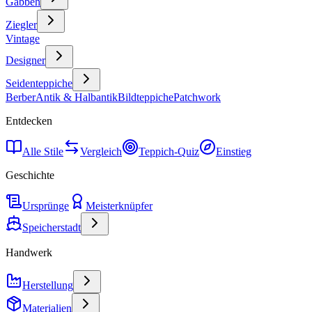
Gabbeh
Ziegler
Vintage
Designer
Seidenteppiche
Berber
Antik & Halbantik
Bildteppiche
Patchwork
Entdecken
Alle Stile
Vergleich
Teppich-Quiz
Einstieg
Geschichte
Ursprünge
Meisterknüpfer
Speicherstadt
Handwerk
Herstellung
Materialien