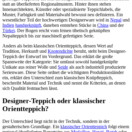
statt an überlieferten Regionalmustern. Hinter ihnen stehen
Innenarchitekten, Künstler oder spezialisierte Teppichlabels, die
Muster, Farbigkeit und Materialwahl bewusst neu definieren. Ein
wesentlicher Teil der hochwertigen Designerware wird in
Nepal
und
Indien
handgeknüpft
, daneben entstehen Stücke in
China
und der
Türkei
. Der Bogen reicht vom feinen tibetisch geknüpften
Nepalteppich bis zur maschinell gefertigten Serie.
Anders als beim klassischen Orientteppich, dessen Wert auf
Tradition, Herkunft und
Knotendichte
beruht, steht beim Designer-
Teppich der Entwurf im Vordergrund. Das erklärt die große
Spannweite der Kategorie: Sie umfasst sowohl handgeknüpfte
Unikate aus reiner Wolle und
Seide
als auch industriell produzierte
Serienware. Diese Seite ordnet die wichtigsten Produktionsländer
ein, erklärt den Unterschied zum klassischen Knüpfteppich,
beschreibt Material und Technik und nennt die Kriterien, an denen
sich Qualität festmachen lässt.
Designer-Teppich oder klassischer
Orientteppich?
Der Unterschied liegt nicht in der Technik, sondern in der
gestalterischen Grundlage. Ein
klassischer Orientteppich
folgt einem
regional überlieferten Repertoire aus
Medaillon
,
Herati
,
Boteh
oder