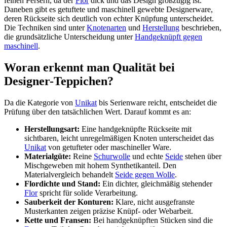
feinen Persern, da der
Flor
dick und das Design großzügig ist.
Daneben gibt es getuftete und maschinell gewebte Designerware,
deren Rückseite sich deutlich von echter Knüpfung unterscheidet.
Die Techniken sind unter
Knotenarten
und
Herstellung
beschrieben,
die grundsätzliche Unterscheidung unter
Handgeknüpft gegen
maschinell
.
Woran erkennt man Qualität bei
Designer-Teppichen?
Da die Kategorie von
Unikat
bis Serienware reicht, entscheidet die
Prüfung über den tatsächlichen Wert. Darauf kommt es an:
Herstellungsart:
Eine handgeknüpfte Rückseite mit
sichtbaren, leicht unregelmäßigen Knoten unterscheidet das
Unikat
von getufteter oder maschineller Ware.
Materialgüte:
Reine
Schurwolle
und echte
Seide
stehen über
Mischgeweben mit hohem Synthetikanteil. Den
Materialvergleich behandelt
Seide gegen Wolle
.
Flordichte und Stand:
Ein dichter, gleichmäßig stehender
Flor
spricht für solide Verarbeitung.
Sauberkeit der Konturen:
Klare, nicht ausgefranste
Musterkanten zeigen präzise Knüpf- oder Webarbeit.
Kette und Fransen:
Bei handgeknüpften Stücken sind die