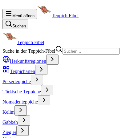
Teppich Fibel
Menü öffnen
Suchen
Teppich Fibel
Suche in der Teppich-Fibel
Herkunftsregionen
Teppicharten
Perserteppiche
Türkische Teppiche
Nomadenteppiche
Kelim
Gabbeh
Ziegler