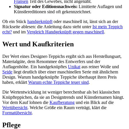
Fransen
Teil des Gewebes, nicht angenäht.
Signatur oder Editionsnachweis:
Limitierte Auflagen und
Künstlereditionen sind oft gekennzeichnet.
Ob ein Stück
handgeknüpft
oder maschinell ist, lässt sich an der
Rückseite ablesen: die Anleitung dazu steht unter
Ist mein Teppich
echt?
und im
Vergleich Handgeknüpft gegen maschinell
.
Wert und Kaufkriterien
Der Wert eines Designer-Teppichs ergibt sich aus Herstellungsart,
Materialgüte, dem Renommee des Entwerfers und der
Auflagenhöhe. Ein handgeknüpftes
Unikat
aus reiner Wolle und
Seide
liegt deutlich über einer maschinellen Serie mit ähnlichem
Design. Warum handgeknüpfte Teppiche überhaupt ihren Preis
haben, erklärt
Warum echte Teppiche teuer sind
.
Die Wertentwicklung ist weniger berechenbar als bei klassischen
Knüpfteppichen, da sie an Designtrends und Künstlernamen hängt.
Vor dem Kauf lohnen die
Kaufberatung
und ein Blick auf die
Wertübersicht
. Welche Größe ein Raum verträgt, klärt die
Formatübersicht
.
Pflege