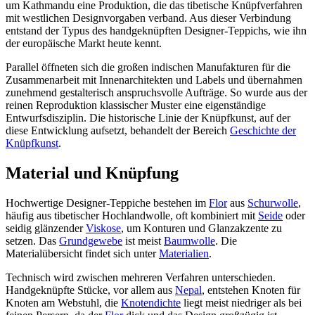
um Kathmandu eine Produktion, die das tibetische Knüpfverfahren
mit westlichen Designvorgaben verband. Aus dieser Verbindung
entstand der Typus des handgeknüpften Designer-Teppichs, wie ihn
der europäische Markt heute kennt.
Parallel öffneten sich die großen indischen Manufakturen für die
Zusammenarbeit mit Innenarchitekten und Labels und übernahmen
zunehmend gestalterisch anspruchsvolle Aufträge. So wurde aus der
reinen Reproduktion klassischer Muster eine eigenständige
Entwurfsdisziplin. Die historische Linie der Knüpfkunst, auf der
diese Entwicklung aufsetzt, behandelt der Bereich
Geschichte der
Knüpfkunst
.
Material und Knüpfung
Hochwertige Designer-Teppiche bestehen im
Flor
aus
Schurwolle
,
häufig aus tibetischer Hochlandwolle, oft kombiniert mit
Seide
oder
seidig glänzender
Viskose
, um Konturen und Glanzakzente zu
setzen. Das
Grundgewebe
ist meist
Baumwolle
. Die
Materialübersicht findet sich unter
Materialien
.
Technisch wird zwischen mehreren Verfahren unterschieden.
Handgeknüpfte Stücke, vor allem aus
Nepal
, entstehen Knoten für
Knoten am Webstuhl, die
Knotendichte
liegt meist niedriger als bei