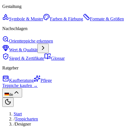
Gestaltung
Symbole & Muster
Farben & Färbung
Formate & Größen
Nachschlagen
Orientteppiche erkennen
Wert & Qualität
Siegel & Zertifikate
Glossar
Ratgeber
Kaufberatung
Pflege
Teppiche kaufen →
de
Start
/
Teppicharten
/
Designer