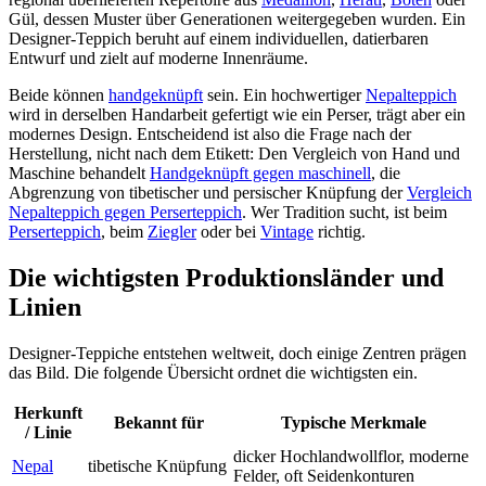
Gül, dessen Muster über Generationen weitergegeben wurden. Ein
Designer-Teppich beruht auf einem individuellen, datierbaren
Entwurf und zielt auf moderne Innenräume.
Beide können
handgeknüpft
sein. Ein hochwertiger
Nepalteppich
wird in derselben Handarbeit gefertigt wie ein Perser, trägt aber ein
modernes Design. Entscheidend ist also die Frage nach der
Herstellung, nicht nach dem Etikett: Den Vergleich von Hand und
Maschine behandelt
Handgeknüpft gegen maschinell
, die
Abgrenzung von tibetischer und persischer Knüpfung der
Vergleich
Nepalteppich gegen Perserteppich
. Wer Tradition sucht, ist beim
Perserteppich
, beim
Ziegler
oder bei
Vintage
richtig.
Die wichtigsten Produktionsländer und
Linien
Designer-Teppiche entstehen weltweit, doch einige Zentren prägen
das Bild. Die folgende Übersicht ordnet die wichtigsten ein.
Herkunft
Bekannt für
Typische Merkmale
/ Linie
dicker Hochlandwollflor, moderne
Nepal
tibetische Knüpfung
Felder, oft Seidenkonturen