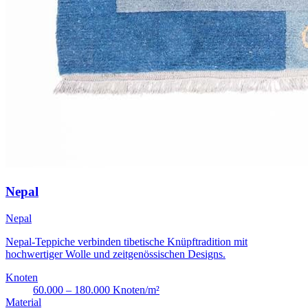
Nepal
Nepal
Nepal-Teppiche verbinden tibetische Knüpftradition mit
hochwertiger Wolle und zeitgenössischen Designs.
Knoten
60.000 – 180.000 Knoten/m²
Material