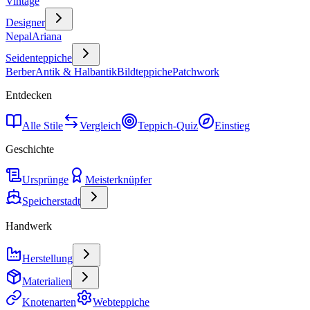
Vintage
Designer
Nepal
Ariana
Seidenteppiche
Berber
Antik & Halbantik
Bildteppiche
Patchwork
Entdecken
Alle Stile
Vergleich
Teppich-Quiz
Einstieg
Geschichte
Ursprünge
Meisterknüpfer
Speicherstadt
Handwerk
Herstellung
Materialien
Knotenarten
Webteppiche