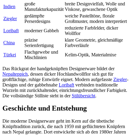
große
breite Designvielfalt, Wolle und
Indien
Manufakturkapazität
Viskose, gewaschene Optik
gedämpfte
weiche Pastelltöne, florale
Ziegler
Perserdesigns
Großmuster, modern interpretiert
reduzierte Farbfelder, dicker
Loribaft
moderner Gabbeh
Wollflor
präzise
klare Geometrie, gleichmäßige
China
Serienfertigung
Farbverläufe
Flachgewebe und
Türkei
Kelim-Optik, Materialmixe
Mischlinien
Das Rückgrat der handgeknüpften Designerware bildet der
Nepalteppich
, dessen dicker Hochlandwollflor sich gut für
großflächige, ruhige Entwürfe eignet. Modern aufgefasste
Ziegler
-
Designs und der gabbehnahe
Loribaft
verbinden traditionelle
Wurzeln mit zurückhaltender, einrichtungsfreundlicher Farbigkeit.
Die vollständige Stilliste steht in der
Stilübersicht
.
Geschichte und Entstehung
Die moderne Designerware geht im Kern auf die tibetische
Knüpftradition zurück, die nach 1959 mit geflüchteten Knüpfern
nach Nepal gelangte. Dort entwickelte sich ab den 1980er Jahren