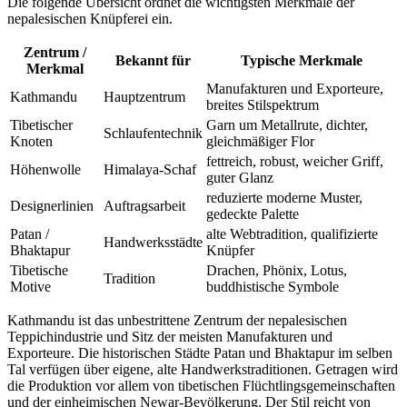
Die folgende Übersicht ordnet die wichtigsten Merkmale der
nepalesischen Knüpferei ein.
Zentrum /
Bekannt für
Typische Merkmale
Merkmal
Manufakturen und Exporteure,
Kathmandu
Hauptzentrum
breites Stilspektrum
Tibetischer
Garn um Metallrute, dichter,
Schlaufentechnik
Knoten
gleichmäßiger Flor
fettreich, robust, weicher Griff,
Höhenwolle
Himalaya-Schaf
guter Glanz
reduzierte moderne Muster,
Designerlinien
Auftragsarbeit
gedeckte Palette
Patan /
alte Webtradition, qualifizierte
Handwerksstädte
Bhaktapur
Knüpfer
Tibetische
Drachen, Phönix, Lotus,
Tradition
Motive
buddhistische Symbole
Kathmandu ist das unbestrittene Zentrum der nepalesischen
Teppichindustrie und Sitz der meisten Manufakturen und
Exporteure. Die historischen Städte Patan und Bhaktapur im selben
Tal verfügen über eigene, alte Handwerkstraditionen. Getragen wird
die Produktion vor allem von tibetischen Flüchtlingsgemeinschaften
und der einheimischen Newar-Bevölkerung. Der Stil reicht von