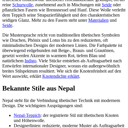
reine
Schurwolle
, zunehmend auch in Mischungen mit
Seide
oder
pflanzlichen Fasern wie Brennnessel und Hanf. Diese Wolle verleiht
dem Teppich seine Strapazierfähigkeit und den charakteristischen
seidigen Glanz. Mehr zu den Fasern steht unter
Materialien
und
Seide
.
Die Mustersprache reicht von traditionellen tibetischen Symbolen
wie Drachen, Phönix und Lotus bis zu den reduzierten, oft
minimalistischen Designs der modernen Linien. Die Farbpalette ist
überwiegend erdgebunden mit Beige-, Braun- und Grautönen,
gesetzt werden Akzente in warmem Rot, tiefem Blau und
natürlichem
Indigo
. Viele Stücke entstehen als Auftragsarbeit nach
Entwürfen internationaler Designer, woraus ein außergewöhnlich
breites Stilspektrum resultiert. Wie sich die Knotenfeinheit auf den
Wert auswirkt, erklärt
Knotendichte erklärt
.
Bekannte Stile aus Nepal
Nepal steht für die Verbindung tibetischer Technik mit modernem
Design. Die wichtigsten Ausprägungen sind:
Nepal-Teppich
: der registrierte Stil mit tibetischem Knoten
und Höhenwolle.
Designerlinien: reduzierte, moderne Muster als Auftragsarbeit