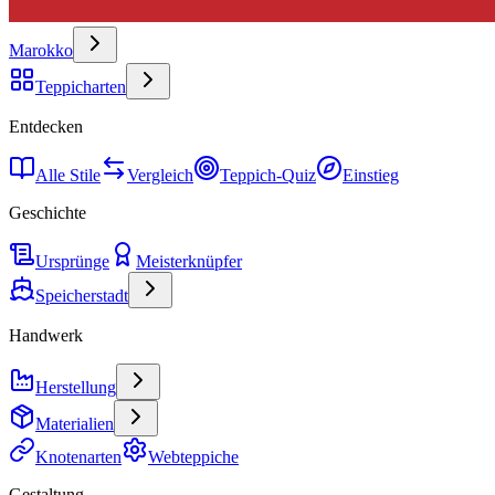
Marokko
Teppicharten
Entdecken
Alle Stile
Vergleich
Teppich-Quiz
Einstieg
Geschichte
Ursprünge
Meisterknüpfer
Speicherstadt
Handwerk
Herstellung
Materialien
Knotenarten
Webteppiche
Gestaltung