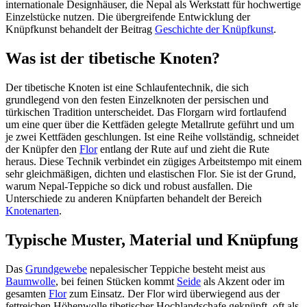
internationale Designhäuser, die Nepal als Werkstatt für hochwertige
Einzelstücke nutzen. Die übergreifende Entwicklung der
Knüpfkunst behandelt der Beitrag
Geschichte der Knüpfkunst
.
Was ist der tibetische Knoten?
Der tibetische Knoten ist eine Schlaufentechnik, die sich
grundlegend von den festen Einzelknoten der persischen und
türkischen Tradition unterscheidet. Das Florgarn wird fortlaufend
um eine quer über die Kettfäden gelegte Metallrute geführt und um
je zwei Kettfäden geschlungen. Ist eine Reihe vollständig, schneidet
der Knüpfer den
Flor
entlang der Rute auf und zieht die Rute
heraus. Diese Technik verbindet ein zügiges Arbeitstempo mit einem
sehr gleichmäßigen, dichten und elastischen Flor. Sie ist der Grund,
warum Nepal-Teppiche so dick und robust ausfallen. Die
Unterschiede zu anderen Knüpfarten behandelt der Bereich
Knotenarten
.
Typische Muster, Material und Knüpfung
Das
Grundgewebe
nepalesischer Teppiche besteht meist aus
Baumwolle
, bei feinen Stücken kommt
Seide
als Akzent oder im
gesamten
Flor
zum Einsatz. Der Flor wird überwiegend aus der
fettreichen Höhenwolle tibetischer Hochlandschafe geknüpft, oft als