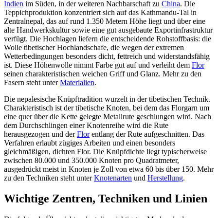
Indien
im Süden, in der weiteren Nachbarschaft zu
China
. Die
Teppichproduktion konzentriert sich auf das Kathmandu-Tal in
Zentralnepal, das auf rund 1.350 Metern Höhe liegt und über eine
alte Handwerkskultur sowie eine gut ausgebaute Exportinfrastruktur
verfügt. Die Hochlagen liefern die entscheidende Rohstoffbasis: die
Wolle tibetischer Hochlandschafe, die wegen der extremen
Wetterbedingungen besonders dicht, fettreich und widerstandsfähig
ist. Diese Höhenwolle nimmt Farbe gut auf und verleiht dem
Flor
seinen charakteristischen weichen Griff und Glanz. Mehr zu den
Fasern steht unter
Materialien
.
Die nepalesische Knüpftradition wurzelt in der tibetischen Technik.
Charakteristisch ist der tibetische Knoten, bei dem das Florgarn um
eine quer über die Kette gelegte Metallrute geschlungen wird. Nach
dem Durchschlingen einer Knotenreihe wird die Rute
herausgezogen und der
Flor
entlang der Rute aufgeschnitten. Das
Verfahren erlaubt zügiges Arbeiten und einen besonders
gleichmäßigen, dichten Flor. Die Knüpfdichte liegt typischerweise
zwischen 80.000 und 350.000 Knoten pro Quadratmeter,
ausgedrückt meist in Knoten je Zoll von etwa 60 bis über 150. Mehr
zu den Techniken steht unter
Knotenarten
und
Herstellung
.
Wichtige Zentren, Techniken und Linien