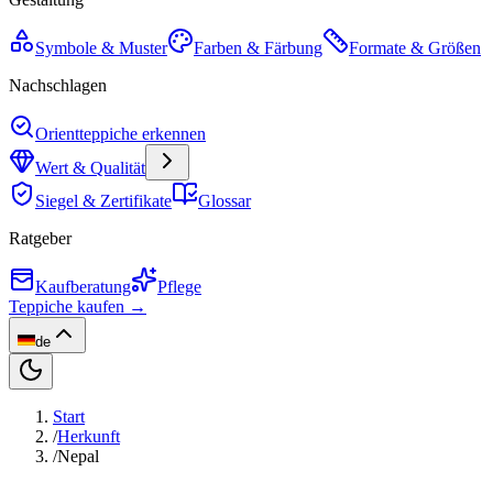
Symbole & Muster
Farben & Färbung
Formate & Größen
Nachschlagen
Orientteppiche erkennen
Wert & Qualität
Siegel & Zertifikate
Glossar
Ratgeber
Kaufberatung
Pflege
Teppiche kaufen →
de
Start
/
Herkunft
/
Nepal