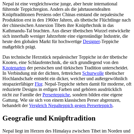
Nepal ist eine vergleichsweise junge, aber heute international
führende Teppichregion. Anders als die jahrtausendealten
Knüpftraditionen Persiens oder Chinas entstand die nepalesische
Produktion erst in den 1960er Jahren, als tibetische Flüchtlinge nach
der chinesischen Annexion Tibets ihre Knüpftechnik in das
Kathmandu-Tal brachten. Aus dieser tibetischen Wurzel entwickelte
sich innerhalb weniger Jahrzehnte eine eigenständige Industrie, die
heute den globalen Markt für hochwertige
Designer
-Teppiche
maßgeblich prägt.
Das technische Herzstück nepalesischer Teppiche ist der tibetische
Knoten, eine Schlaufentechnik, die sich grundlegend von den
Knotenarten
der persischen und türkischen Tradition unterscheidet.
In Verbindung mit der dichten, fettreichen
Schurwolle
tibetischer
Hochlandschafe entsteht ein dicker, weicher und außergewöhnlich
strapazierfähiger
Flor
. Nepal-Teppiche stehen damit für moderne, oft
reduzierte Designs in erdigen Farben und gehören ausdrücklich
nicht zur Familie der
Perserteppiche
, sondern bilden eine eigene
Gattung. Wie sie sich von einem klassischen Perser abgrenzen,
behandelt der
Vergleich Nepalteppich gegen Perserteppich
.
Geografie und Knüpftradition
Nepal liegt im Herzen des Himalaya zwischen Tibet im Norden und