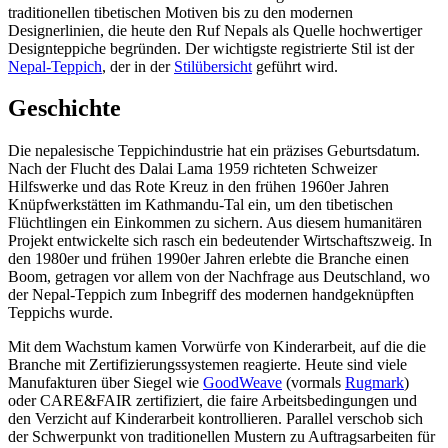
traditionellen tibetischen Motiven bis zu den modernen
Designerlinien, die heute den Ruf Nepals als Quelle hochwertiger
Designteppiche begründen. Der wichtigste registrierte Stil ist der
Nepal-Teppich
, der in der
Stilübersicht
geführt wird.
Geschichte
Die nepalesische Teppichindustrie hat ein präzises Geburtsdatum.
Nach der Flucht des Dalai Lama 1959 richteten Schweizer
Hilfswerke und das Rote Kreuz in den frühen 1960er Jahren
Knüpfwerkstätten im Kathmandu-Tal ein, um den tibetischen
Flüchtlingen ein Einkommen zu sichern. Aus diesem humanitären
Projekt entwickelte sich rasch ein bedeutender Wirtschaftszweig. In
den 1980er und frühen 1990er Jahren erlebte die Branche einen
Boom, getragen vor allem von der Nachfrage aus Deutschland, wo
der Nepal-Teppich zum Inbegriff des modernen handgeknüpften
Teppichs wurde.
Mit dem Wachstum kamen Vorwürfe von Kinderarbeit, auf die die
Branche mit Zertifizierungssystemen reagierte. Heute sind viele
Manufakturen über Siegel wie
GoodWeave
(vormals
Rugmark
)
oder CARE&FAIR zertifiziert, die faire Arbeitsbedingungen und
den Verzicht auf Kinderarbeit kontrollieren. Parallel verschob sich
der Schwerpunkt von traditionellen Mustern zu Auftragsarbeiten für