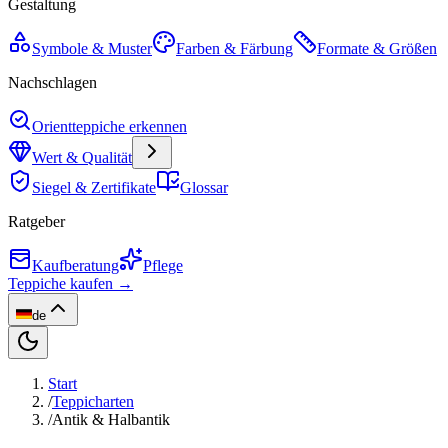
Gestaltung
Symbole & Muster
Farben & Färbung
Formate & Größen
Nachschlagen
Orientteppiche erkennen
Wert & Qualität
Siegel & Zertifikate
Glossar
Ratgeber
Kaufberatung
Pflege
Teppiche kaufen →
de
Start
/
Teppicharten
/
Antik & Halbantik