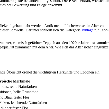
mmlerobjekte behandelt und geschont. Diese Seite erklärt, wie sich ant
uf es bei Bewertung und Pflege ankommt.
fließend gehandhabt werden. Antik meint üblicherweise ein Alter von m
 dieser Schwelle. Darunter schließt sich die Kategorie
Vintage
für Teppi
genutzter, chemisch gefärbter Teppich aus den 1920er Jahren ist sammleri
ualität zusammen mit dem Alter. Wie sich das Alter sicher eingrenzen 
de Übersicht ordnet die wichtigsten Herkünfte und Epochen ein.
ypische Merkmale
illons, reine Naturfarben
sitionen, helle Grundtöne
nd Blau, fester Flor
Haken, leuchtende Naturfarben
, dünner fester Flor