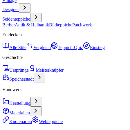
Vintage
Designer
Seidenteppiche
Berber
Antik & Halbantik
Bildteppiche
Patchwork
Entdecken
Alle Stile
Vergleich
Teppich-Quiz
Einstieg
Geschichte
Ursprünge
Meisterknüpfer
Speicherstadt
Handwerk
Herstellung
Materialien
Knotenarten
Webteppiche