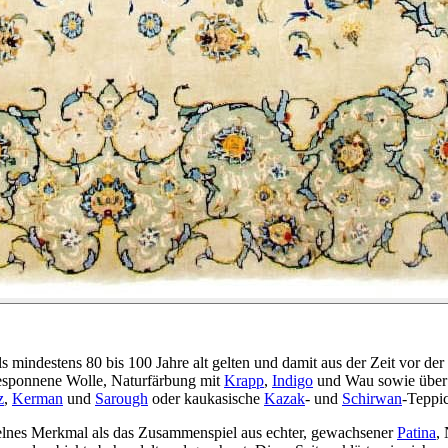
 mindestens 80 bis 100 Jahre alt gelten und damit aus der Zeit vor der
gesponnene Wolle, Naturfärbung mit
Krapp
,
Indigo
und Wau sowie über G
z
,
Kerman
und
Sarough
oder kaukasische
Kazak
- und
Schirwan
-Teppi
nzelnes Merkmal als das Zusammenspiel aus echter, gewachsener
Patina
,