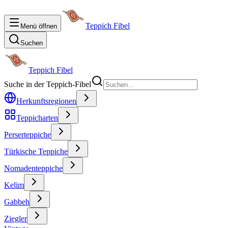
Teppich Fibel
Menü öffnen
Suchen
Teppich Fibel
Suche in der Teppich-Fibel
Herkunftsregionen
Teppicharten
Perserteppiche
Türkische Teppiche
Nomadenteppiche
Kelim
Gabbeh
Ziegler