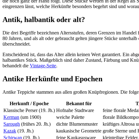
die noch ganz der Hand folgt. Diese Stücke werden in der Regel als Sa
eingrenzen lässt, welche Herkünfte besonders begehrt sind und wora
Antik, halbantik oder alt?
Die drei Begriffe bezeichnen Altersstufen, deren Grenzen im Handel 
80 Jahren, und als alt oder gebraucht gelten jüngere Stücke unterhalb
überschneidet.
Entscheidend ist, dass das Alter allein keinen Wert garantiert. Ein ab
halbantikes Stück. Maßgeblich sind daher Zustand, Färbung und Knüpfq
behandelt die
Vintage-Seite
.
Antike Herkünfte und Epochen
Antike Teppiche stammen aus allen großen Knüpfregionen. Die folgen
Herkunft / Epoche
Bekannt für
T
Klassische Perser (19. Jh.)
Hofnahe Stadtware
feine florale Meda
Kerman
(um 1900)
weiche Palette
florale Bildkompo
Sarough
(frühes 20. Jh.)
dichte Blumenmuster
kräftiges Altrosa u
Kazak
(19. Jh.)
kaukasische Geometrie
große Sterne und 
Schirwan
(19. Jh.)
feine Kaukasusware
kleinteilige Felder