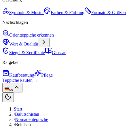
Symbole & Muster
Farben & Färbung
Formate & Größen
Nachschlagen
Orientteppiche erkennen
Wert & Qualität
Siegel & Zertifikate
Glossar
Ratgeber
Kaufberatung
Pflege
Teppiche kaufen →
de
Start
/
Balutschistan
/
Nomadenteppiche
/
Belutsch