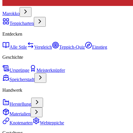
Marokko
Teppicharten
Entdecken
Alle Stile
Vergleich
Teppich-Quiz
Einstieg
Geschichte
Ursprünge
Meisterknüpfer
Speicherstadt
Handwerk
Herstellung
Materialien
Knotenarten
Webteppiche
Gestaltung