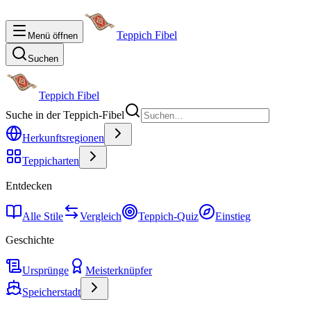
Teppich Fibel
Menü öffnen
Suchen
Teppich Fibel
Suche in der Teppich-Fibel
Herkunftsregionen
Teppicharten
Entdecken
Alle Stile
Vergleich
Teppich-Quiz
Einstieg
Geschichte
Ursprünge
Meisterknüpfer
Speicherstadt