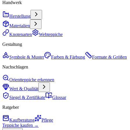
Handwerk
Herstellung
Materialien
Knotenarten
Webteppiche
Gestaltung
Symbole & Muster
Farben & Färbung
Formate & Größen
Nachschlagen
Orientteppiche erkennen
Wert & Qualität
Siegel & Zertifikate
Glossar
Ratgeber
Kaufberatung
Pflege
Teppiche kaufen →