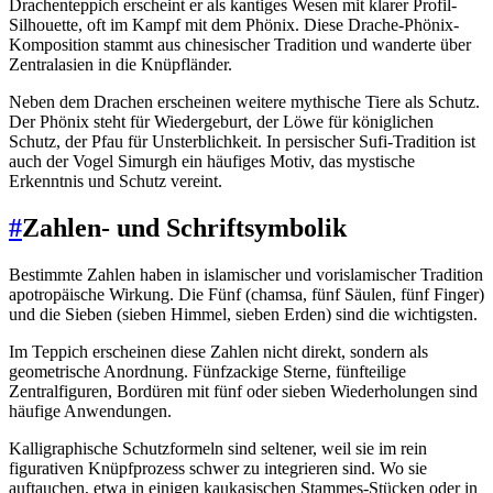
Drachenteppich erscheint er als kantiges Wesen mit klarer Profil-
Silhouette, oft im Kampf mit dem Phönix. Diese Drache-Phönix-
Komposition stammt aus chinesischer Tradition und wanderte über
Zentralasien in die Knüpfländer.
Neben dem Drachen erscheinen weitere mythische Tiere als Schutz.
Der Phönix steht für Wiedergeburt, der Löwe für königlichen
Schutz, der Pfau für Unsterblichkeit. In persischer Sufi-Tradition ist
auch der Vogel Simurgh ein häufiges Motiv, das mystische
Erkenntnis und Schutz vereint.
#
Zahlen- und Schriftsymbolik
Bestimmte Zahlen haben in islamischer und vorislamischer Tradition
apotropäische Wirkung. Die Fünf (chamsa, fünf Säulen, fünf Finger)
und die Sieben (sieben Himmel, sieben Erden) sind die wichtigsten.
Im Teppich erscheinen diese Zahlen nicht direkt, sondern als
geometrische Anordnung. Fünfzackige Sterne, fünfteilige
Zentralfiguren, Bordüren mit fünf oder sieben Wiederholungen sind
häufige Anwendungen.
Kalligraphische Schutzformeln sind seltener, weil sie im rein
figurativen Knüpfprozess schwer zu integrieren sind. Wo sie
auftauchen, etwa in einigen kaukasischen Stammes-Stücken oder in