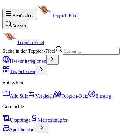
Teppich Fibel
Menü öffnen
Suchen
Teppich Fibel
Suche in der Teppich-Fibel
Herkunftsregionen
Teppicharten
Entdecken
Alle Stile
Vergleich
Teppich-Quiz
Einstieg
Geschichte
Ursprünge
Meisterknüpfer
Speicherstadt