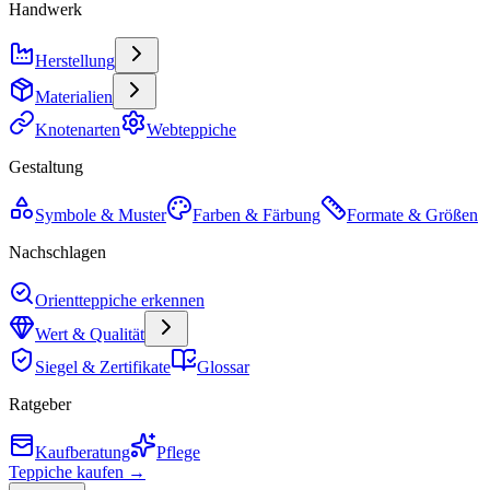
Handwerk
Herstellung
Materialien
Knotenarten
Webteppiche
Gestaltung
Symbole & Muster
Farben & Färbung
Formate & Größen
Nachschlagen
Orientteppiche erkennen
Wert & Qualität
Siegel & Zertifikate
Glossar
Ratgeber
Kaufberatung
Pflege
Teppiche kaufen →