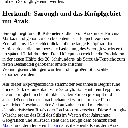
mit dem Sarough genannt werden.
Herkunft: Sarough und das Knüpfgebiet
um Arak
Sarough liegt rund 40 Kilometer südlich von Arak in der Provinz
Markazi und gehört zu den bedeutendsten Teppichregionen
Zentraliraans. Das Gebiet blickt auf eine lange Knüpftradition
zurück, doch die kommerzielle Bedeutung des Sarough wuchs erst
im späten 19. Jahrhundert. Den Höhepunkt erreichte die Produktion
in der ersten Hälfte des 20. Jahrhunderts, als Sarough-Teppiche zum
festen Bestandteil gehobener amerikanischer
Wohnungseinrichtungen wurden und in großen Stückzahlen
exportiert wurden.
Aus dieser Exportgeschichte stammt der bekannteste Begriff rund
um den Stil: der amerikanische Sarough. So nennt man Teppiche,
die ursprünglich in eher dunklen, satten Farben geknüpft und
anschließend chemisch nachbehandelt wurden, um sie für den
westlichen Geschmack der Zeit aufzuhellen und mit einem
charakteristischen Rosé- oder Lachston zu versehen. Diese Sarough-
Wäsche prägte das Bild des Stils im Westen über Jahrzehnte.
Geografisch und stilistisch steht der Sarough dem benachbarten
Mahal
und dem feineren
Lilian
nahe, die ebenfalls aus dem Arak-