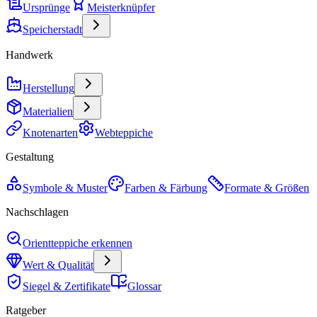
Ursprünge
Meisterknüpfer
Speicherstadt
Handwerk
Herstellung
Materialien
Knotenarten
Webteppiche
Gestaltung
Symbole & Muster
Farben & Färbung
Formate & Größen
Nachschlagen
Orientteppiche erkennen
Wert & Qualität
Siegel & Zertifikate
Glossar
Ratgeber