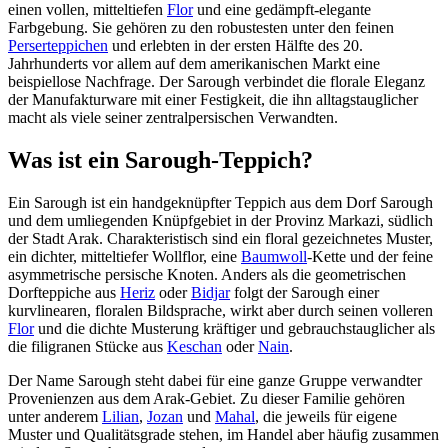
einen vollen, mitteltiefen
Flor
und eine gedämpft-elegante
Farbgebung. Sie gehören zu den robustesten unter den feinen
Perserteppichen
und erlebten in der ersten Hälfte des 20.
Jahrhunderts vor allem auf dem amerikanischen Markt eine
beispiellose Nachfrage. Der Sarough verbindet die florale Eleganz
der Manufakturware mit einer Festigkeit, die ihn alltagstauglicher
macht als viele seiner zentralpersischen Verwandten.
Was ist ein Sarough-Teppich?
Ein Sarough ist ein handgeknüpfter Teppich aus dem Dorf Sarough
und dem umliegenden Knüpfgebiet in der Provinz Markazi, südlich
der Stadt Arak. Charakteristisch sind ein floral gezeichnetes Muster,
ein dichter, mitteltiefer Wollflor, eine
Baumwoll
-Kette und der feine
asymmetrische persische Knoten. Anders als die geometrischen
Dorfteppiche aus
Heriz
oder
Bidjar
folgt der Sarough einer
kurvlinearen, floralen Bildsprache, wirkt aber durch seinen volleren
Flor
und die dichte Musterung kräftiger und gebrauchstauglicher als
die filigranen Stücke aus
Keschan
oder
Nain
.
Der Name Sarough steht dabei für eine ganze Gruppe verwandter
Provenienzen aus dem Arak-Gebiet. Zu dieser Familie gehören
unter anderem
Lilian
,
Jozan
und
Mahal
, die jeweils für eigene
Muster und Qualitätsgrade stehen, im Handel aber häufig zusammen