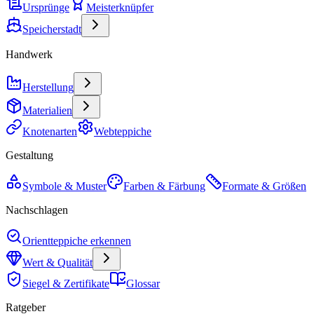
Ursprünge
Meisterknüpfer
Speicherstadt
Handwerk
Herstellung
Materialien
Knotenarten
Webteppiche
Gestaltung
Symbole & Muster
Farben & Färbung
Formate & Größen
Nachschlagen
Orientteppiche erkennen
Wert & Qualität
Siegel & Zertifikate
Glossar
Ratgeber