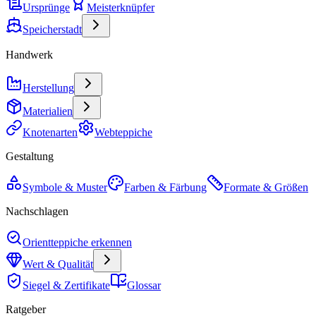
Ursprünge
Meisterknüpfer
Speicherstadt
Handwerk
Herstellung
Materialien
Knotenarten
Webteppiche
Gestaltung
Symbole & Muster
Farben & Färbung
Formate & Größen
Nachschlagen
Orientteppiche erkennen
Wert & Qualität
Siegel & Zertifikate
Glossar
Ratgeber