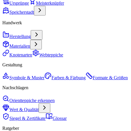
Ursprünge
Meisterknüpfer
Speicherstadt
Handwerk
Herstellung
Materialien
Knotenarten
Webteppiche
Gestaltung
Symbole & Muster
Farben & Färbung
Formate & Größen
Nachschlagen
Orientteppiche erkennen
Wert & Qualität
Siegel & Zertifikate
Glossar
Ratgeber