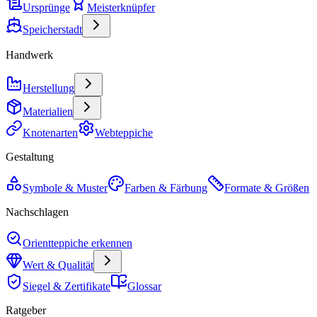
Ursprünge
Meisterknüpfer
Speicherstadt
Handwerk
Herstellung
Materialien
Knotenarten
Webteppiche
Gestaltung
Symbole & Muster
Farben & Färbung
Formate & Größen
Nachschlagen
Orientteppiche erkennen
Wert & Qualität
Siegel & Zertifikate
Glossar
Ratgeber