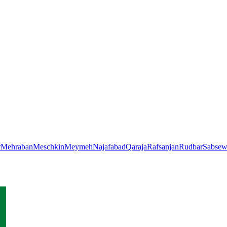
r
Mehraban
Meschkin
Meymeh
Najafabad
Qaraja
Rafsanjan
Rudbar
Sabsew