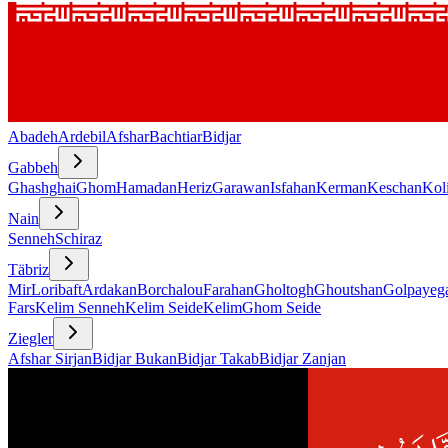
Abadeh
Ardebil
Afshar
Bachtiar
Bidjar
Gabbeh
Ghashghai
Ghom
Hamadan
Heriz
Garawan
Isfahan
Kerman
Keschan
Koli
Nain
Senneh
Schiraz
Täbriz
Mir
Loribaft
Ardakan
Borchalou
Farahan
Gholtogh
Ghoutshan
Golpayeg
Fars
Kelim Senneh
Kelim Seide
Kelim
Ghom Seide
Ziegler
Afshar Sirjan
Bidjar Bukan
Bidjar Takab
Bidjar Zanjan