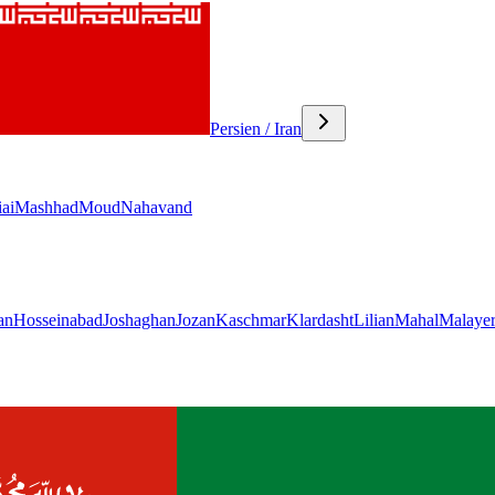
Persien / Iran
ai
Mashhad
Moud
Nahavand
an
Hosseinabad
Joshaghan
Jozan
Kaschmar
Klardasht
Lilian
Mahal
Malaye