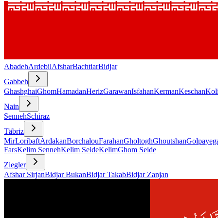
Abadeh
Ardebil
Afshar
Bachtiar
Bidjar
Gabbeh
Ghashghai
Ghom
Hamadan
Heriz
Garawan
Isfahan
Kerman
Keschan
Koli
Nain
Senneh
Schiraz
Täbriz
Mir
Loribaft
Ardakan
Borchalou
Farahan
Gholtogh
Ghoutshan
Golpayeg
Fars
Kelim Senneh
Kelim Seide
Kelim
Ghom Seide
Ziegler
Afshar Sirjan
Bidjar Bukan
Bidjar Takab
Bidjar Zanjan