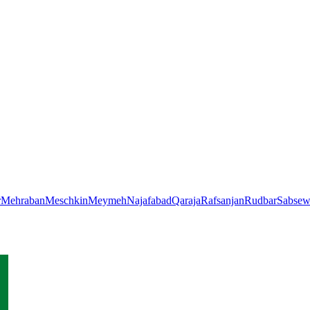
r
Mehraban
Meschkin
Meymeh
Najafabad
Qaraja
Rafsanjan
Rudbar
Sabsew