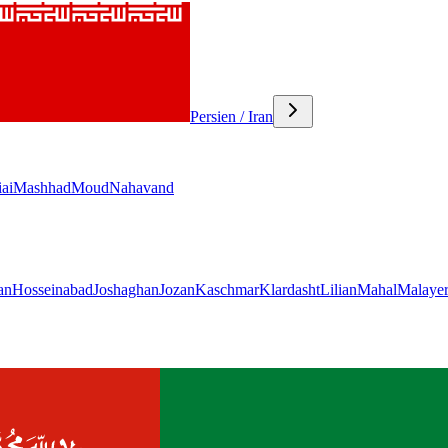
Persien / Iran
ai
Mashhad
Moud
Nahavand
an
Hosseinabad
Joshaghan
Jozan
Kaschmar
Klardasht
Lilian
Mahal
Malaye