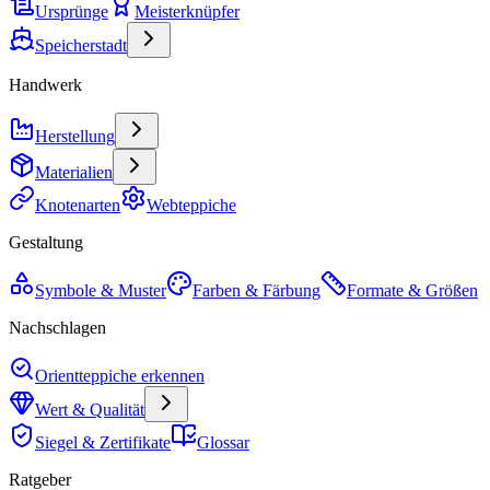
Ursprünge
Meisterknüpfer
Speicherstadt
Handwerk
Herstellung
Materialien
Knotenarten
Webteppiche
Gestaltung
Symbole & Muster
Farben & Färbung
Formate & Größen
Nachschlagen
Orientteppiche erkennen
Wert & Qualität
Siegel & Zertifikate
Glossar
Ratgeber