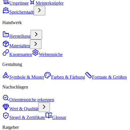
Ursprünge
Meisterknüpfer
Speicherstadt
Handwerk
Herstellung
Materialien
Knotenarten
Webteppiche
Gestaltung
Symbole & Muster
Farben & Färbung
Formate & Größen
Nachschlagen
Orientteppiche erkennen
Wert & Qualität
Siegel & Zertifikate
Glossar
Ratgeber