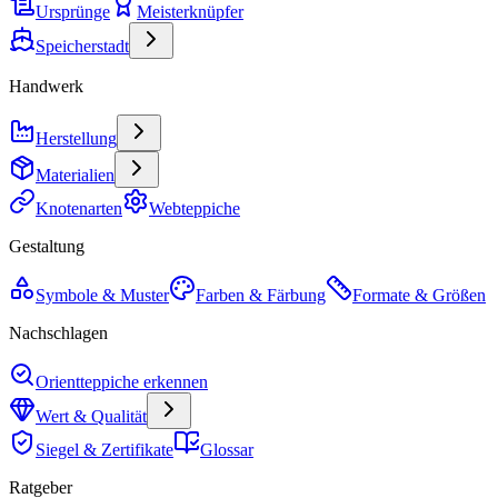
Ursprünge
Meisterknüpfer
Speicherstadt
Handwerk
Herstellung
Materialien
Knotenarten
Webteppiche
Gestaltung
Symbole & Muster
Farben & Färbung
Formate & Größen
Nachschlagen
Orientteppiche erkennen
Wert & Qualität
Siegel & Zertifikate
Glossar
Ratgeber