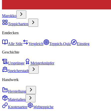
Marokko
Teppicharten
Entdecken
Alle Stile
Vergleich
Teppich-Quiz
Einstieg
Geschichte
Ursprünge
Meisterknüpfer
Speicherstadt
Handwerk
Herstellung
Materialien
Knotenarten
Webteppiche