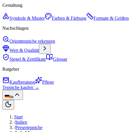
Gestaltung
Symbole & Muster
Farben & Färbung
Formate & Größen
Nachschlagen
Orientteppiche erkennen
Wert & Qualität
Siegel & Zertifikate
Glossar
Ratgeber
Kaufberatung
Pflege
Teppiche kaufen →
de
Start
/
Indien
/
Perserteppiche