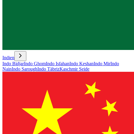
Indien
Indo Bidjar
Indo Ghom
Indo Isfahan
Indo Keshan
Indo Mir
Indo
Nain
Indo Sarough
Indo Täbriz
Kaschmir Seide