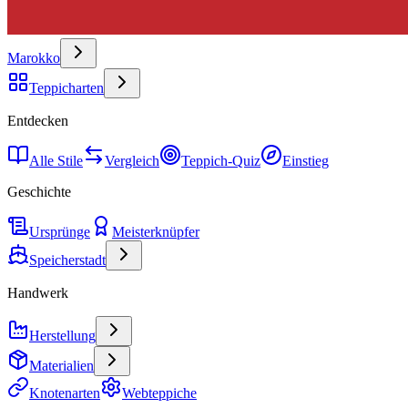
Marokko
Teppicharten
Entdecken
Alle Stile
Vergleich
Teppich-Quiz
Einstieg
Geschichte
Ursprünge
Meisterknüpfer
Speicherstadt
Handwerk
Herstellung
Materialien
Knotenarten
Webteppiche