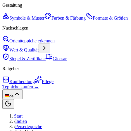
Gestaltung
Symbole & Muster
Farben & Färbung
Formate & Größen
Nachschlagen
Orientteppiche erkennen
Wert & Qualität
Siegel & Zertifikate
Glossar
Ratgeber
Kaufberatung
Pflege
Teppiche kaufen →
de
Start
/
Indien
/
Perserteppiche