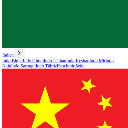
Indien
Indo Bidjar
Indo Ghom
Indo Isfahan
Indo Keshan
Indo Mir
Indo
Nain
Indo Sarough
Indo Täbriz
Kaschmir Seide