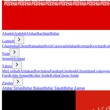
Abadeh
Ardebil
Afshar
Bachtiar
Bidjar
Gabbeh
Ghashghai
Ghom
Hamadan
Heriz
Garawan
Isfahan
Kerman
Keschan
Koli
Nain
Senneh
Schiraz
Täbriz
Mir
Loribaft
Ardakan
Borchalou
Farahan
Gholtogh
Ghoutshan
Golpayeg
Fars
Kelim Senneh
Kelim Seide
Kelim
Ghom Seide
Ziegler
Afshar Sirjan
Bidjar Bukan
Bidjar Takab
Bidjar Zanjan