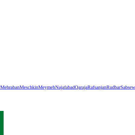
r
Mehraban
Meschkin
Meymeh
Najafabad
Qaraja
Rafsanjan
Rudbar
Sabsew