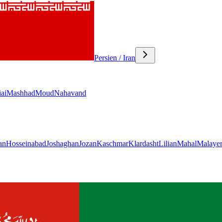
Persien / Iran
ai
Mashhad
Moud
Nahavand
an
Hosseinabad
Joshaghan
Jozan
Kaschmar
Klardasht
Lilian
Mahal
Malaye