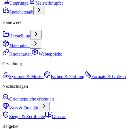
Ursprünge
Meisterknüpfer
Speicherstadt
Handwerk
Herstellung
Materialien
Knotenarten
Webteppiche
Gestaltung
Symbole & Muster
Farben & Färbung
Formate & Größen
Nachschlagen
Orientteppiche erkennen
Wert & Qualität
Siegel & Zertifikate
Glossar
Ratgeber