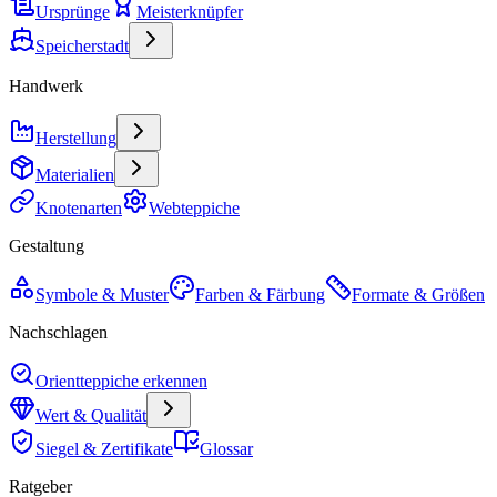
Ursprünge
Meisterknüpfer
Speicherstadt
Handwerk
Herstellung
Materialien
Knotenarten
Webteppiche
Gestaltung
Symbole & Muster
Farben & Färbung
Formate & Größen
Nachschlagen
Orientteppiche erkennen
Wert & Qualität
Siegel & Zertifikate
Glossar
Ratgeber