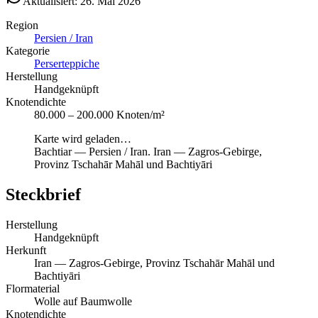
Aktualisiert: 26. Mai 2026
Region
Persien / Iran
Kategorie
Perserteppiche
Herstellung
Handgeknüpft
Knotendichte
80.000 – 200.000 Knoten/m²
Karte wird geladen…
Bachtiar
—
Persien / Iran
.
Iran — Zagros-Gebirge,
Provinz Tschahār Mahāl und Bachtiyāri
Steckbrief
Herstellung
Handgeknüpft
Herkunft
Iran — Zagros-Gebirge, Provinz Tschahār Mahāl und
Bachtiyāri
Flormaterial
Wolle auf Baumwolle
Knotendichte