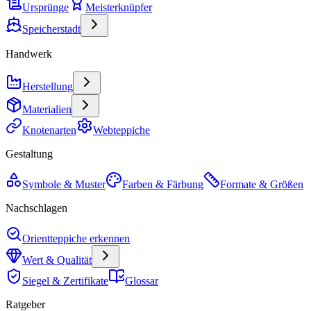
Ursprünge
Meisterknüpfer
Speicherstadt
Handwerk
Herstellung
Materialien
Knotenarten
Webteppiche
Gestaltung
Symbole & Muster
Farben & Färbung
Formate & Größen
Nachschlagen
Orientteppiche erkennen
Wert & Qualität
Siegel & Zertifikate
Glossar
Ratgeber