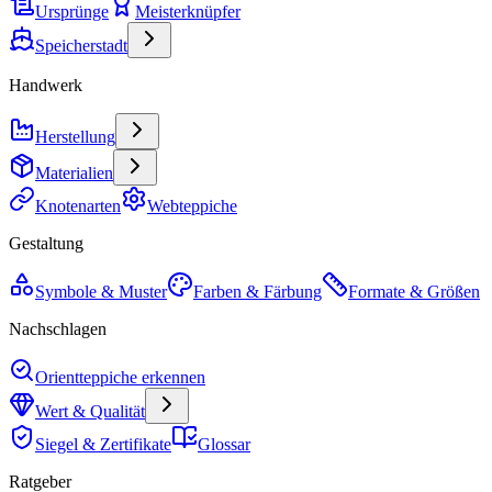
Ursprünge
Meisterknüpfer
Speicherstadt
Handwerk
Herstellung
Materialien
Knotenarten
Webteppiche
Gestaltung
Symbole & Muster
Farben & Färbung
Formate & Größen
Nachschlagen
Orientteppiche erkennen
Wert & Qualität
Siegel & Zertifikate
Glossar
Ratgeber