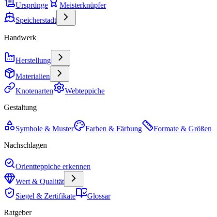
Ursprünge
Meisterknüpfer
Speicherstadt
Handwerk
Herstellung
Materialien
Knotenarten
Webteppiche
Gestaltung
Symbole & Muster
Farben & Färbung
Formate & Größen
Nachschlagen
Orientteppiche erkennen
Wert & Qualität
Siegel & Zertifikate
Glossar
Ratgeber