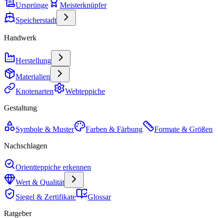
Ursprünge
Meisterknüpfer
Speicherstadt
Handwerk
Herstellung
Materialien
Knotenarten
Webteppiche
Gestaltung
Symbole & Muster
Farben & Färbung
Formate & Größen
Nachschlagen
Orientteppiche erkennen
Wert & Qualität
Siegel & Zertifikate
Glossar
Ratgeber