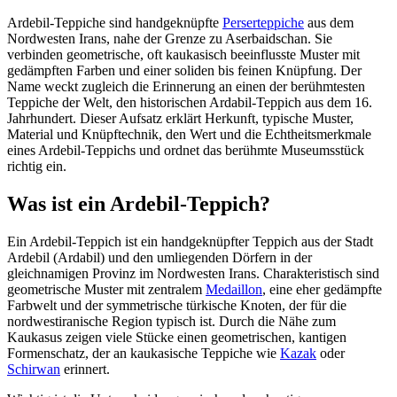
Ardebil-Teppiche sind handgeknüpfte
Perserteppiche
aus dem
Nordwesten Irans, nahe der Grenze zu Aserbaidschan. Sie
verbinden geometrische, oft kaukasisch beeinflusste Muster mit
gedämpften Farben und einer soliden bis feinen Knüpfung. Der
Name weckt zugleich die Erinnerung an einen der berühmtesten
Teppiche der Welt, den historischen Ardabil-Teppich aus dem 16.
Jahrhundert. Dieser Aufsatz erklärt Herkunft, typische Muster,
Material und Knüpftechnik, den Wert und die Echtheitsmerkmale
eines Ardebil-Teppichs und ordnet das berühmte Museumsstück
richtig ein.
Was ist ein Ardebil-Teppich?
Ein Ardebil-Teppich ist ein handgeknüpfter Teppich aus der Stadt
Ardebil (Ardabil) und den umliegenden Dörfern in der
gleichnamigen Provinz im Nordwesten Irans. Charakteristisch sind
geometrische Muster mit zentralem
Medaillon
, eine eher gedämpfte
Farbwelt und der symmetrische türkische Knoten, der für die
nordwestiranische Region typisch ist. Durch die Nähe zum
Kaukasus zeigen viele Stücke einen geometrischen, kantigen
Formenschatz, der an kaukasische Teppiche wie
Kazak
oder
Schirwan
erinnert.