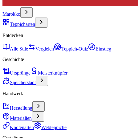
Marokko
Teppicharten
Entdecken
Alle Stile
Vergleich
Teppich-Quiz
Einstieg
Geschichte
Ursprünge
Meisterknüpfer
Speicherstadt
Handwerk
Herstellung
Materialien
Knotenarten
Webteppiche
Gestaltung