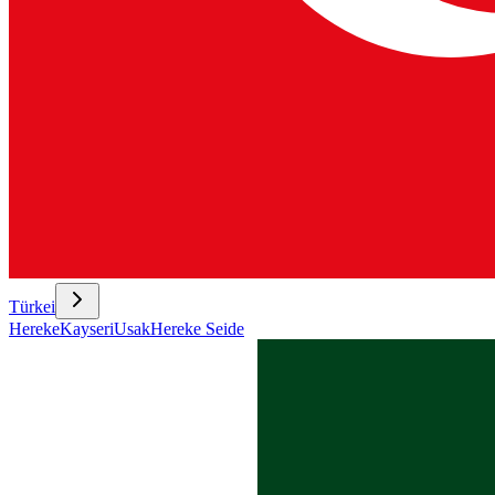
Türkei
Hereke
Kayseri
Usak
Hereke Seide