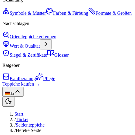
Symbole & Muster
Farben & Färbung
Formate & Größen
Nachschlagen
Orientteppiche erkennen
Wert & Qualität
Siegel & Zertifikate
Glossar
Ratgeber
Kaufberatung
Pflege
Teppiche kaufen →
de
Start
/
Türkei
/
Seidenteppiche
/
Hereke Seide