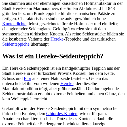
Sie stammen aus der ehemaligen kaiserlichen Hofmanufaktur in der
Stadt Hereke am Marmarameer, die Sultan Abdülmecid I. 1843
gründen ließ, um Prunkteppiche für die osmanischen Paläste zu
fertigen. Charakteristisch sind eine außergewöhnlich hohe
Knotendichte
, feinst gezeichnete florale Hofmuster und ein tiefer,
changierender Seidenglanz. Geknüpft werden sie mit dem
symmetrischen türkischen Knoten. Als reine Seidenstücke bilden sie
die kostbarste Variante der
Hereke
-Teppiche und der türkischen
Seidenteppiche
überhaupt.
Was ist ein Hereke-Seidenteppich?
Ein Hereke-Seidenteppich ist ein handgeknüpfter Teppich aus der
Stadt Hereke in der türkischen Provinz Kocaeli, bei dem Kette,
Schuss und
Flor
aus reiner Naturseide bestehen. Genau das
unterscheidet ihn vom wollenen
Hereke
, der dieselbe
Manufakturtradition trägt, aber gröber ausfällt. Die durchgehende
Seidenkonstruktion erlaubt extreme Feinheiten und einen Glanz, den
kein Wollteppich erreicht.
Geknüpft wird der Hereke-Seidenteppich mit dem symmetrischen
türkischen Knoten, dem
Ghiordes-Knoten
, wie er für ganz
Anatolien charakteristisch ist. Trotz dieses Knotens erlaubt die
extreme Feinheit der Seidengarne hochdetaillierte, kurvige