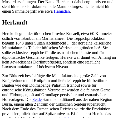
Musterdarstellungen. Der Name Hereke ist dabei eng umrissen und
steht für eine klar dokumentierte Manufakturgeschichte, nicht für
einen Sammelbegriff wie etwa
Hamadan
.
Herkunft
Hereke liegt in der türkischen Provinz Kocaeli, etwa 60 Kilometer
östlich von Istanbul am Marmarameer. Die Teppichproduktion
begann 1843 unter Sultan Abdülmecid I., der dort eine kaiserliche
Manufaktur als Teil der höfischen Werkstätten gründen ließ. Sie
sollte exklusive Teppiche für die osmanischen Paläste und für
diplomatische Geschenke fertigen. Hereke war damit von Anfang an
kein gewachsenes Dorfknüpfgebiet, sondern eine staatliche
Luxusmanufaktur auf höchstem Niveau.
Zur Blütezeit beschäftigte die Manufaktur eine große Zahl von
Knüpferinnen und Knüpfern und lieferte Teppiche für berühmte
Bauten wie den Dolmabahçe-Palast in Istanbul sowie für
europäische Königshäuser. Verarbeitet wurden die feinsten Garne
und Färbungen, oft auf Grundlage persischer und osmanischer
Hofvorlagen. Die
Seide
stammte traditionell aus der nahen Region
Bursa, einem alten Zentrum der türkischen Seidenraupenzucht.
Nach dem Ende des Osmanischen Reiches wurde die Produktion
privatisiert, blieb aber auf Spitzenniveau. Bis heute ist Hereke das