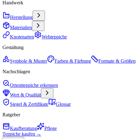
Handwerk
Herstellung
Materialien
Knotenarten
Webteppiche
Gestaltung
Symbole & Muster
Farben & Färbung
Formate & Größen
Nachschlagen
Orientteppiche erkennen
Wert & Qualität
Siegel & Zertifikate
Glossar
Ratgeber
Kaufberatung
Pflege
Teppiche kaufen →