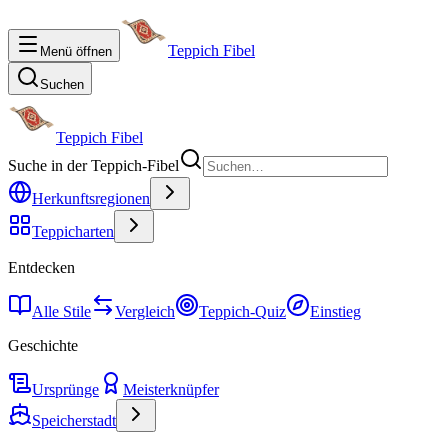
Teppich Fibel
Menü öffnen
Suchen
Teppich Fibel
Suche in der Teppich-Fibel
Herkunftsregionen
Teppicharten
Entdecken
Alle Stile
Vergleich
Teppich-Quiz
Einstieg
Geschichte
Ursprünge
Meisterknüpfer
Speicherstadt