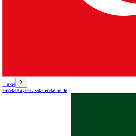
Türkei
Hereke
Kayseri
Usak
Hereke Seide