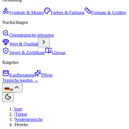
Symbole & Muster
Farben & Färbung
Formate & Größen
Nachschlagen
Orientteppiche erkennen
Wert & Qualität
Siegel & Zertifikate
Glossar
Ratgeber
Kaufberatung
Pflege
Teppiche kaufen →
de
Start
/
Türkei
/
Seidenteppiche
/
Hereke