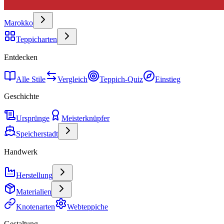
Marokko
Teppicharten
Entdecken
Alle Stile
Vergleich
Teppich-Quiz
Einstieg
Geschichte
Ursprünge
Meisterknüpfer
Speicherstadt
Handwerk
Herstellung
Materialien
Knotenarten
Webteppiche
Gestaltung