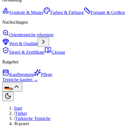
Symbole & Muster
Farben & Färbung
Formate & Größen
Nachschlagen
Orientteppiche erkennen
Wert & Qualität
Siegel & Zertifikate
Glossar
Ratgeber
Kaufberatung
Pflege
Teppiche kaufen →
de
Start
/
Türkei
/
Türkische Teppiche
/
Kayseri