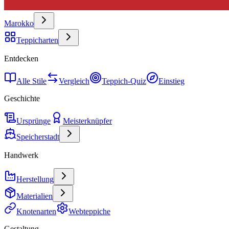
Marokko
Teppicharten
Entdecken
Alle Stile
Vergleich
Teppich-Quiz
Einstieg
Geschichte
Ursprünge
Meisterknüpfer
Speicherstadt
Handwerk
Herstellung
Materialien
Knotenarten
Webteppiche
Gestaltung