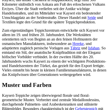
Kilometer südöstlich von Ankara am Fuß des erloschenen Vulkans
Erciyes. Über die Stadt verliefen seit der Antike wichtige
Handelsstraßen, und im Mittelalter war Kayseri ein bedeutender
Umschlagplatz an der Seidenstraße. Dieser Handel mit
Seide
und
Textilien legte den Grund für die spätere Teppichproduktion.
Zum eigenständigen Teppichzentrum entwickelte sich Kayseri vor
allem im 19. und frühen 20. Jahrhundert. Die Werkstätten
orientierten sich von Beginn an an den feinen Hofmustern der
osmanischen Manufakturen, insbesondere an
Hereke
, und
adaptierten zugleich persische Vorlagen aus
Täbriz
und
Isfahan
. So
entstand ein Stil, der anatolische Knüpftradition mit der Eleganz
höfischer Vorbilder verbindet. In der zweiten Hälfte des 20.
Jahrhunderts wuchs Kayseri zu einem der wichtigsten Produktions-
und Handelszentren der Türkei, das gezielt für den Export fertigte.
Vieles entsteht bis heute in kleinen Familienmanufakturen, in denen
das Knüpfwissen über Generationen weitergegeben wird.
Muster und Farben
Kayseri-Teppiche zeigen überwiegend florale und floral-
geometrische Muster. Verbreitet sind zentrale Medaillondessins,
durchgehende Palmetten- und Arabeskenranken und stilisierte
Blütenfelder. Besonders charakteristisch ist der
Gebetsteppich
mit