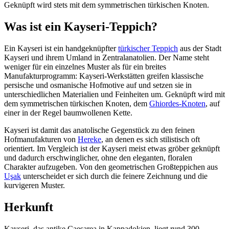
Geknüpft wird stets mit dem symmetrischen türkischen Knoten.
Was ist ein Kayseri-Teppich?
Ein Kayseri ist ein handgeknüpfter
türkischer Teppich
aus der Stadt
Kayseri und ihrem Umland in Zentralanatolien. Der Name steht
weniger für ein einzelnes Muster als für ein breites
Manufakturprogramm: Kayseri-Werkstätten greifen klassische
persische und osmanische Hofmotive auf und setzen sie in
unterschiedlichen Materialien und Feinheiten um. Geknüpft wird mit
dem symmetrischen türkischen Knoten, dem
Ghiordes-Knoten
, auf
einer in der Regel baumwollenen Kette.
Kayseri ist damit das anatolische Gegenstück zu den feinen
Hofmanufakturen von
Hereke
, an denen es sich stilistisch oft
orientiert. Im Vergleich ist der Kayseri meist etwas gröber geknüpft
und dadurch erschwinglicher, ohne den eleganten, floralen
Charakter aufzugeben. Von den geometrischen Großteppichen aus
Uşak
unterscheidet er sich durch die feinere Zeichnung und die
kurvigeren Muster.
Herkunft
Kayseri, das antike Caesarea in Kappadokien, liegt rund 300