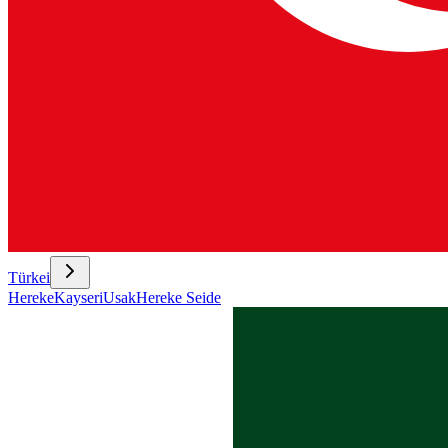
Türkei
Hereke
Kayseri
Usak
Hereke Seide