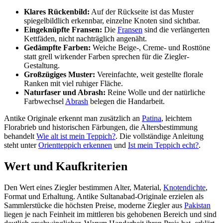
Klares Rückenbild:
Auf der Rückseite ist das Muster
spiegelbildlich erkennbar, einzelne Knoten sind sichtbar.
Eingeknüpfte Fransen:
Die
Fransen
sind die verlängerten
Kettfäden, nicht nachträglich angenäht.
Gedämpfte Farben:
Weiche Beige-, Creme- und Rosttöne
statt grell wirkender Farben sprechen für die Ziegler-
Gestaltung.
Großzügiges Muster:
Vereinfachte, weit gestellte florale
Ranken mit viel ruhiger Fläche.
Naturfaser und Abrash:
Reine Wolle und der natürliche
Farbwechsel
Abrash
belegen die Handarbeit.
Antike Originale erkennt man zusätzlich an
Patina
, leichtem
Florabrieb und historischen Färbungen, die Altersbestimmung
behandelt
Wie alt ist mein Teppich?
. Die vollständige Anleitung
steht unter
Orientteppich erkennen
und
Ist mein Teppich echt?
.
Wert und Kaufkriterien
Den Wert eines Ziegler bestimmen Alter, Material,
Knotendichte
,
Format und Erhaltung. Antike Sultanabad-Originale erzielen als
Sammlerstücke die höchsten Preise, moderne Ziegler aus
Pakistan
liegen je nach Feinheit im mittleren bis gehobenen Bereich und sind