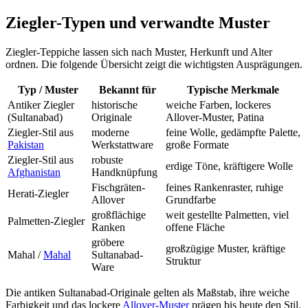
Ziegler-Typen und verwandte Muster
Ziegler-Teppiche lassen sich nach Muster, Herkunft und Alter
ordnen. Die folgende Übersicht zeigt die wichtigsten Ausprägungen.
Typ / Muster
Bekannt für
Typische Merkmale
Antiker Ziegler
historische
weiche Farben, lockeres
(Sultanabad)
Originale
Allover-Muster, Patina
Ziegler-Stil aus
moderne
feine Wolle, gedämpfte Palette,
Pakistan
Werkstattware
große Formate
Ziegler-Stil aus
robuste
erdige Töne, kräftigere Wolle
Afghanistan
Handknüpfung
Fischgräten-
feines Rankenraster, ruhige
Herati-Ziegler
Allover
Grundfarbe
großflächige
weit gestellte Palmetten, viel
Palmetten-Ziegler
Ranken
offene Fläche
gröbere
großzügige Muster, kräftige
Mahal /
Mahal
Sultanabad-
Struktur
Ware
Die antiken Sultanabad-Originale gelten als Maßstab, ihre weiche
Farbigkeit und das lockere
Allover-Muster
prägen bis heute den Stil.