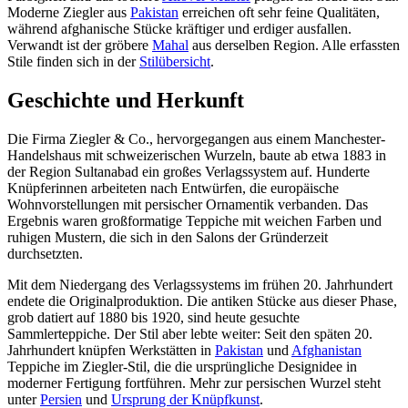
Moderne Ziegler aus
Pakistan
erreichen oft sehr feine Qualitäten,
während afghanische Stücke kräftiger und erdiger ausfallen.
Verwandt ist der gröbere
Mahal
aus derselben Region. Alle erfassten
Stile finden sich in der
Stilübersicht
.
Geschichte und Herkunft
Die Firma Ziegler & Co., hervorgegangen aus einem Manchester-
Handelshaus mit schweizerischen Wurzeln, baute ab etwa 1883 in
der Region Sultanabad ein großes Verlagssystem auf. Hunderte
Knüpferinnen arbeiteten nach Entwürfen, die europäische
Wohnvorstellungen mit persischer Ornamentik verbanden. Das
Ergebnis waren großformatige Teppiche mit weichen Farben und
ruhigen Mustern, die sich in den Salons der Gründerzeit
durchsetzten.
Mit dem Niedergang des Verlagssystems im frühen 20. Jahrhundert
endete die Originalproduktion. Die antiken Stücke aus dieser Phase,
grob datiert auf 1880 bis 1920, sind heute gesuchte
Sammlerteppiche. Der Stil aber lebte weiter: Seit den späten 20.
Jahrhundert knüpfen Werkstätten in
Pakistan
und
Afghanistan
Teppiche im Ziegler-Stil, die die ursprüngliche Designidee in
moderner Fertigung fortführen. Mehr zur persischen Wurzel steht
unter
Persien
und
Ursprung der Knüpfkunst
.