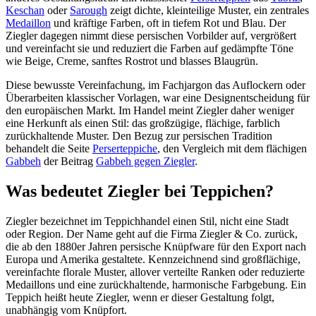
Keschan
oder
Sarough
zeigt dichte, kleinteilige Muster, ein zentrales
Medaillon
und kräftige Farben, oft in tiefem Rot und Blau. Der
Ziegler dagegen nimmt diese persischen Vorbilder auf, vergrößert
und vereinfacht sie und reduziert die Farben auf gedämpfte Töne
wie Beige, Creme, sanftes Rostrot und blasses Blaugrün.
Diese bewusste Vereinfachung, im Fachjargon das Auflockern oder
Überarbeiten klassischer Vorlagen, war eine Designentscheidung für
den europäischen Markt. Im Handel meint Ziegler daher weniger
eine Herkunft als einen Stil: das großzügige, flächige, farblich
zurückhaltende Muster. Den Bezug zur persischen Tradition
behandelt die Seite
Perserteppiche
, den Vergleich mit dem flächigen
Gabbeh
der Beitrag
Gabbeh gegen Ziegler
.
Was bedeutet Ziegler bei Teppichen?
Ziegler bezeichnet im Teppichhandel einen Stil, nicht eine Stadt
oder Region. Der Name geht auf die Firma Ziegler & Co. zurück,
die ab den 1880er Jahren persische Knüpfware für den Export nach
Europa und Amerika gestaltete. Kennzeichnend sind großflächige,
vereinfachte florale Muster, allover verteilte Ranken oder reduzierte
Medaillons und eine zurückhaltende, harmonische Farbgebung. Ein
Teppich heißt heute Ziegler, wenn er dieser Gestaltung folgt,
unabhängig vom Knüpfort.