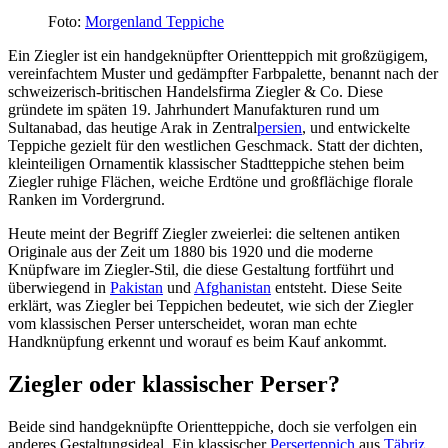
Foto:
Morgenland Teppiche
Ein Ziegler ist ein handgeknüpfter Orientteppich mit großzügigem,
vereinfachtem Muster und gedämpfter Farbpalette, benannt nach der
schweizerisch-britischen Handelsfirma Ziegler & Co. Diese
gründete im späten 19. Jahrhundert Manufakturen rund um
Sultanabad, das heutige Arak in Zentral
persien
, und entwickelte
Teppiche gezielt für den westlichen Geschmack. Statt der dichten,
kleinteiligen Ornamentik klassischer Stadtteppiche stehen beim
Ziegler ruhige Flächen, weiche Erdtöne und großflächige florale
Ranken im Vordergrund.
Heute meint der Begriff Ziegler zweierlei: die seltenen antiken
Originale aus der Zeit um 1880 bis 1920 und die moderne
Knüpfware im Ziegler-Stil, die diese Gestaltung fortführt und
überwiegend in
Pakistan
und
Afghanistan
entsteht. Diese Seite
erklärt, was Ziegler bei Teppichen bedeutet, wie sich der Ziegler
vom klassischen Perser unterscheidet, woran man echte
Handknüpfung erkennt und worauf es beim Kauf ankommt.
Ziegler oder klassischer Perser?
Beide sind handgeknüpfte Orientteppiche, doch sie verfolgen ein
anderes Gestaltungsideal. Ein klassischer
Perserteppich
aus
Täbriz
,