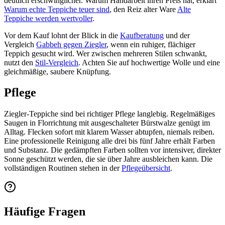
deutlich erschwinglicher. Warum Handarbeit ihren Preis hat, erklärt
Warum echte Teppiche teuer sind
, den Reiz alter Ware
Alte
Teppiche werden wertvoller
.
Vor dem Kauf lohnt der Blick in die
Kaufberatung
und der
Vergleich
Gabbeh gegen Ziegler
, wenn ein ruhiger, flächiger
Teppich gesucht wird. Wer zwischen mehreren Stilen schwankt,
nutzt den
Stil-Vergleich
. Achten Sie auf hochwertige Wolle und eine
gleichmäßige, saubere Knüpfung.
Pflege
Ziegler-Teppiche sind bei richtiger Pflege langlebig. Regelmäßiges
Saugen in Florrichtung mit ausgeschalteter Bürstwalze genügt im
Alltag. Flecken sofort mit klarem Wasser abtupfen, niemals reiben.
Eine professionelle Reinigung alle drei bis fünf Jahre erhält Farben
und Substanz. Die gedämpften Farben sollten vor intensiver, direkter
Sonne geschützt werden, die sie über Jahre ausbleichen kann. Die
vollständigen Routinen stehen in der
Pflegeübersicht
.
Häufige Fragen