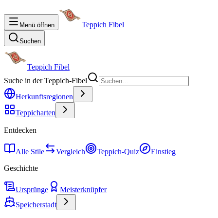
Teppich Fibel
Menü öffnen
Suchen
Teppich Fibel
Suche in der Teppich-Fibel
Herkunftsregionen
Teppicharten
Entdecken
Alle Stile
Vergleich
Teppich-Quiz
Einstieg
Geschichte
Ursprünge
Meisterknüpfer
Speicherstadt