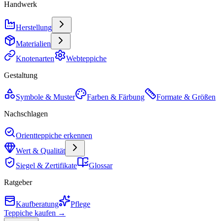
Handwerk
Herstellung
Materialien
Knotenarten
Webteppiche
Gestaltung
Symbole & Muster
Farben & Färbung
Formate & Größen
Nachschlagen
Orientteppiche erkennen
Wert & Qualität
Siegel & Zertifikate
Glossar
Ratgeber
Kaufberatung
Pflege
Teppiche kaufen →