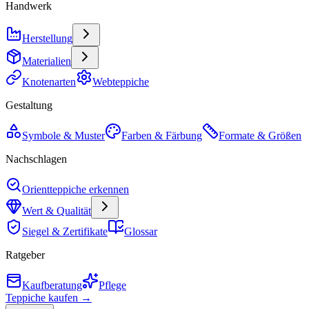
Handwerk
Herstellung
Materialien
Knotenarten
Webteppiche
Gestaltung
Symbole & Muster
Farben & Färbung
Formate & Größen
Nachschlagen
Orientteppiche erkennen
Wert & Qualität
Siegel & Zertifikate
Glossar
Ratgeber
Kaufberatung
Pflege
Teppiche kaufen →