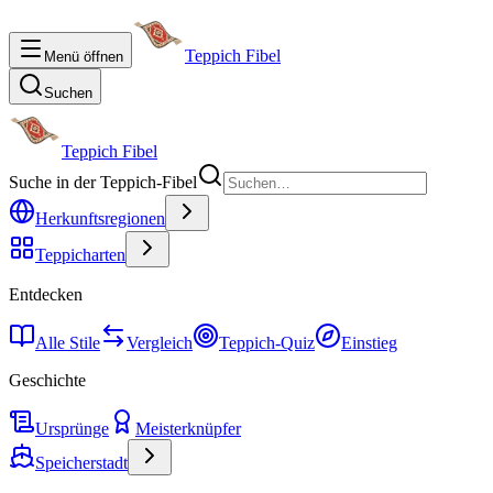
Teppich Fibel
Menü öffnen
Suchen
Teppich Fibel
Suche in der Teppich-Fibel
Herkunftsregionen
Teppicharten
Entdecken
Alle Stile
Vergleich
Teppich-Quiz
Einstieg
Geschichte
Ursprünge
Meisterknüpfer
Speicherstadt