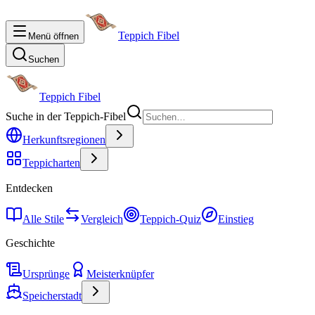
Teppich Fibel
Menü öffnen
Suchen
Teppich Fibel
Suche in der Teppich-Fibel
Herkunftsregionen
Teppicharten
Entdecken
Alle Stile
Vergleich
Teppich-Quiz
Einstieg
Geschichte
Ursprünge
Meisterknüpfer
Speicherstadt