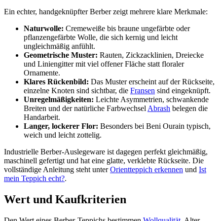
Ein echter, handgeknüpfter Berber zeigt mehrere klare Merkmale:
Naturwolle:
Cremeweiße bis braune ungefärbte oder
pflanzengefärbte Wolle, die sich kernig und leicht
ungleichmäßig anfühlt.
Geometrische Muster:
Rauten, Zickzacklinien, Dreiecke
und Liniengitter mit viel offener Fläche statt floraler
Ornamente.
Klares Rückenbild:
Das Muster erscheint auf der Rückseite,
einzelne Knoten sind sichtbar, die
Fransen
sind eingeknüpft.
Unregelmäßigkeiten:
Leichte Asymmetrien, schwankende
Breiten und der natürliche Farbwechsel
Abrash
belegen die
Handarbeit.
Langer, lockerer Flor:
Besonders bei Beni Ourain typisch,
weich und leicht zottelig.
Industrielle Berber-Auslegeware ist dagegen perfekt gleichmäßig,
maschinell gefertigt und hat eine glatte, verklebte Rückseite. Die
vollständige Anleitung steht unter
Orientteppich erkennen
und
Ist
mein Teppich echt?
.
Wert und Kaufkriterien
Den Wert eines Berber-Teppichs bestimmen
Wollqualität
, Alter,