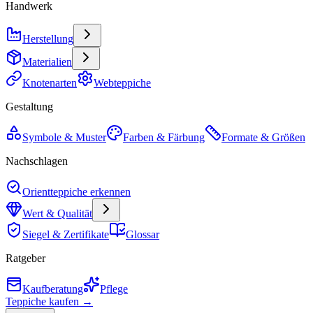
Handwerk
Herstellung
Materialien
Knotenarten
Webteppiche
Gestaltung
Symbole & Muster
Farben & Färbung
Formate & Größen
Nachschlagen
Orientteppiche erkennen
Wert & Qualität
Siegel & Zertifikate
Glossar
Ratgeber
Kaufberatung
Pflege
Teppiche kaufen →