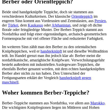
Berber oder Orientteppich?
Beide sind handgeknüpfte Teppiche, doch sie stammen aus
verschiedenen Kulturkreisen. Der klassische
Orientteppich
im
engeren Sinn kommt aus Vorderasien und Zentralasien, aus
Persien
,
der
Türkei
, dem
Kaukasus
oder
Afghanistan
, und zeigt oft dichte
florale oder feingliedrige Muster. Der Berber-Teppich stammt aus
Nordafrika und folgt einer eigenständigen, archaisch-geometrischen
Formensprache mit viel offener Fläche und reduzierter Farbigkeit.
Im weiteren Sinn zählt man den Berber zu den orientalischen
Knüpfteppichen, weil er
handgeknüpft
ist und dieselbe Wolltradition
teilt. Im Handel grenzt man ihn jedoch klar ab: Berber meint die
nordafrikanische, amazighische Knüpfware. Verwechslungsgefahr
besteht außerdem mit industriellen Auslegeware-Teppichen, die
ebenfalls Berber genannt werden, mit dem echten handgeknüpften
Berber aber nichts zu tun haben. Den Unterschied der
Fertigungsarten erklärt der Vergleich
handgeknüpft gegen
maschinell
.
Woher kommen Berber-Teppiche?
Berber-Teppiche stammen aus Nordafrika, vor allem aus
Marokko
.
Die wichtigsten Knüpfregionen liegen im Mittleren und Hohen