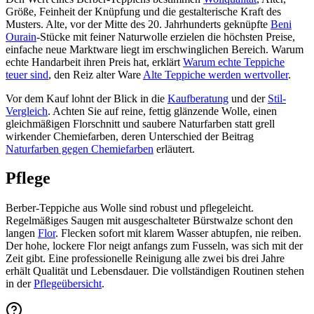
Größe, Feinheit der Knüpfung und die gestalterische Kraft des
Musters. Alte, vor der Mitte des 20. Jahrhunderts geknüpfte
Beni
Ourain
-Stücke mit feiner Naturwolle erzielen die höchsten Preise,
einfache neue Marktware liegt im erschwinglichen Bereich. Warum
echte Handarbeit ihren Preis hat, erklärt
Warum echte Teppiche
teuer sind
, den Reiz alter Ware
Alte Teppiche werden wertvoller
.
Vor dem Kauf lohnt der Blick in die
Kaufberatung
und der
Stil-
Vergleich
. Achten Sie auf reine, fettig glänzende Wolle, einen
gleichmäßigen Florschnitt und saubere Naturfarben statt grell
wirkender Chemiefarben, deren Unterschied der Beitrag
Naturfarben gegen Chemiefarben
erläutert.
Pflege
Berber-Teppiche aus Wolle sind robust und pflegeleicht.
Regelmäßiges Saugen mit ausgeschalteter Bürstwalze schont den
langen
Flor
. Flecken sofort mit klarem Wasser abtupfen, nie reiben.
Der hohe, lockere Flor neigt anfangs zum Fusseln, was sich mit der
Zeit gibt. Eine professionelle Reinigung alle zwei bis drei Jahre
erhält Qualität und Lebensdauer. Die vollständigen Routinen stehen
in der
Pflegeübersicht
.