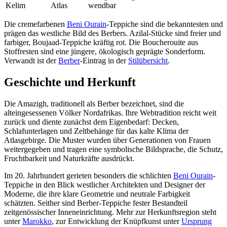
Kelim
Atlas
wendbar
Die cremefarbenen
Beni Ourain
-Teppiche sind die bekanntesten und
prägen das westliche Bild des Berbers. Azilal-Stücke sind freier und
farbiger, Boujaad-Teppiche kräftig rot. Die Boucherouite aus
Stoffresten sind eine jüngere, ökologisch geprägte Sonderform.
Verwandt ist der
Berber
-Eintrag in der
Stilübersicht
.
Geschichte und Herkunft
Die Amazigh, traditionell als Berber bezeichnet, sind die
alteingesessenen Völker Nordafrikas. Ihre Webtradition reicht weit
zurück und diente zunächst dem Eigenbedarf: Decken,
Schlafunterlagen und Zeltbehänge für das kalte Klima der
Atlasgebirge. Die Muster wurden über Generationen von Frauen
weitergegeben und tragen eine symbolische Bildsprache, die Schutz,
Fruchtbarkeit und Naturkräfte ausdrückt.
Im 20. Jahrhundert gerieten besonders die schlichten
Beni Ourain
-
Teppiche in den Blick westlicher Architekten und Designer der
Moderne, die ihre klare Geometrie und neutrale Farbigkeit
schätzten. Seither sind Berber-Teppiche fester Bestandteil
zeitgenössischer Inneneinrichtung. Mehr zur Herkunftsregion steht
unter
Marokko
, zur Entwicklung der Knüpfkunst unter
Ursprung