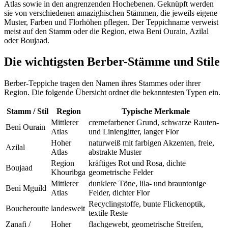
Atlas sowie in den angrenzenden Hochebenen. Geknüpft werden
sie von verschiedenen amazighischen Stämmen, die jeweils eigene
Muster, Farben und Florhöhen pflegen. Der Teppichname verweist
meist auf den Stamm oder die Region, etwa Beni Ourain, Azilal
oder Boujaad.
Die wichtigsten Berber-Stämme und Stile
Berber-Teppiche tragen den Namen ihres Stammes oder ihrer
Region. Die folgende Übersicht ordnet die bekanntesten Typen ein.
Stamm / Stil
Region
Typische Merkmale
Mittlerer
cremefarbener Grund, schwarze Rauten-
Beni Ourain
Atlas
und Liniengitter, langer Flor
Hoher
naturweiß mit farbigen Akzenten, freie,
Azilal
Atlas
abstrakte Muster
Region
kräftiges Rot und Rosa, dichte
Boujaad
Khouribga
geometrische Felder
Mittlerer
dunklere Töne, lila- und brauntonige
Beni Mguild
Atlas
Felder, dichter Flor
Recyclingstoffe, bunte Flickenoptik,
Boucherouite
landesweit
textile Reste
Zanafi /
Hoher
flachgewebt, geometrische Streifen,