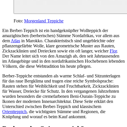
Foto:
Morgenland Teppiche
Ein Berber-Teppich ist ein handgeknüpfter Wollteppich der
amazighischen (berberischen) Stämme Nordafrikas, vor allem aus
dem
Atlas
in Marokko. Charakteristisch sind ungebleichte oder
pflanzengefärbte Wolle, klare geometrische Muster aus Rauten,
Zickzacklinien und Dreiecken sowie ein oft langer, weicher
Flor
.
Der Name leitet sich von den Amazigh ab, den seit Jahrtausenden
im Atlasgebirge und in den nordafrikanischen Hochebenen lebenden
Völkern, die diese Webtradition bis heute pflegen.
Berber-Teppiche entstanden als warme Schlaf- und Sitzunterlagen
für das raue Bergklima und tragen eine reiche Symbolsprache:
Rauten stehen für Weiblichkeit und Fruchtbarkeit, Zickzacklinien
für Wasser, Dreiecke für Schutz. In den vergangenen Jahrzehnten
wurden besonders die cremefarbenen Beni-Ourain-Teppiche zu
Ikonen der modernen Innenarchitektur. Diese Seite erklärt den
Unterschied zwischen Berber-Teppich und klassischem
Orientteppich
, die wichtigsten Stämme und Regionen, die
Knüpfung und worauf es beim Kauf ankommt.