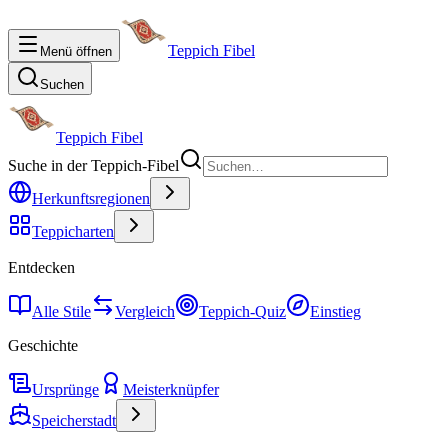
Teppich Fibel
Menü öffnen
Suchen
Teppich Fibel
Suche in der Teppich-Fibel
Herkunftsregionen
Teppicharten
Entdecken
Alle Stile
Vergleich
Teppich-Quiz
Einstieg
Geschichte
Ursprünge
Meisterknüpfer
Speicherstadt