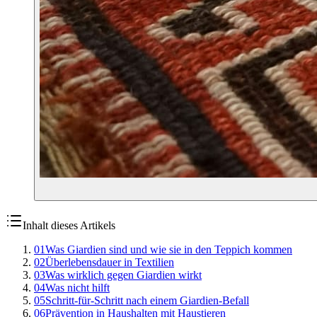
Inhalt dieses Artikels
01
Was Giardien sind und wie sie in den Teppich kommen
02
Überlebensdauer in Textilien
03
Was wirklich gegen Giardien wirkt
04
Was nicht hilft
05
Schritt-für-Schritt nach einem Giardien-Befall
06
Prävention in Haushalten mit Haustieren