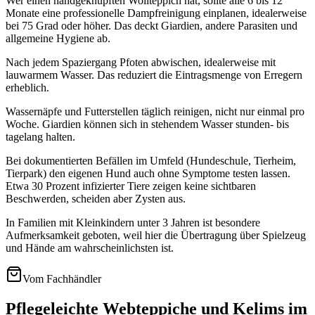
Wer einen handgeknüpften Wollteppich hat, sollte alle 6 bis 12
Monate eine professionelle Dampfreinigung einplanen, idealerweise
bei 75 Grad oder höher. Das deckt Giardien, andere Parasiten und
allgemeine Hygiene ab.
Nach jedem Spaziergang Pfoten abwischen, idealerweise mit
lauwarmem Wasser. Das reduziert die Eintragsmenge von Erregern
erheblich.
Wassernäpfe und Futterstellen täglich reinigen, nicht nur einmal pro
Woche. Giardien können sich in stehendem Wasser stunden- bis
tagelang halten.
Bei dokumentierten Befällen im Umfeld (Hundeschule, Tierheim,
Tierpark) den eigenen Hund auch ohne Symptome testen lassen.
Etwa 30 Prozent infizierter Tiere zeigen keine sichtbaren
Beschwerden, scheiden aber Zysten aus.
In Familien mit Kleinkindern unter 3 Jahren ist besondere
Aufmerksamkeit geboten, weil hier die Übertragung über Spielzeug
und Hände am wahrscheinlichsten ist.
Vom Fachhändler
Pflegeleichte Webteppiche und Kelims im