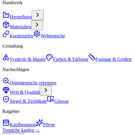
Handwerk
Herstellung
Materialien
Knotenarten
Webteppiche
Gestaltung
Symbole & Muster
Farben & Färbung
Formate & Größen
Nachschlagen
Orientteppiche erkennen
Wert & Qualität
Siegel & Zertifikate
Glossar
Ratgeber
Kaufberatung
Pflege
Teppiche kaufen →