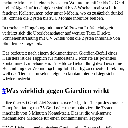
mehrere Monate. In einem typischen Wohnraum mit 20 bis 22 Grad
und mäßiger Luftfeuchtigkeit sind 4 bis 8 Wochen realistisch. In
feuchten Kellerräumen oder unter Möbeln, wo es zusätzlich dunkel
ist, können die Zysten bis zu 6 Monate infektiös bleiben.
In trockener Umgebung mit unter 30 Prozent Luftfeuchtigkeit
verkürzt sich die Überlebensdauer auf wenige Tage. Direkte
Sonneneinstrahlung mit UV-Anteil tötet die Zysten innerhalb von
Stunden bis Tagen ab.
Das bedeutet: nach einem dokumentierten Giardien-Befall eines
Haustiers ist der Teppich für mindestens 2 Monate als potentiell
kontaminiert zu behandeln. Eine bloße Behandlung des Tiers ohne
Behandlung der Wohnumgebung führt häufig zu erneuter Infektion,
weil das Tier sich an seinen eigenen kontaminierten Liegestellen
wieder ansteckt.
#
Was wirklich gegen Giardien wirkt
Hitze über 60 Grad tötet Zysten zuverlässig ab. Eine professionelle
Dampfreinigung mit 75 Grad oder mehr inaktiviert die Zysten
innerhalb von 5 Minuten Kontaktzeit. Das ist die wirksamste
mechanische Methode für einen kontaminierten Teppich.
UV-C-Licht aus medizinischen Geräten tötet Zysten ebenfalls