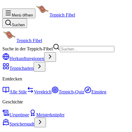
Teppich Fibel
Menü öffnen
Suchen
Teppich Fibel
Suche in der Teppich-Fibel
Herkunftsregionen
Teppicharten
Entdecken
Alle Stile
Vergleich
Teppich-Quiz
Einstieg
Geschichte
Ursprünge
Meisterknüpfer
Speicherstadt