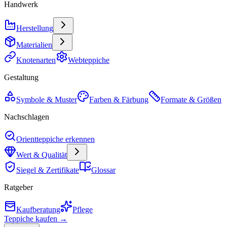
Handwerk
Herstellung
Materialien
Knotenarten
Webteppiche
Gestaltung
Symbole & Muster
Farben & Färbung
Formate & Größen
Nachschlagen
Orientteppiche erkennen
Wert & Qualität
Siegel & Zertifikate
Glossar
Ratgeber
Kaufberatung
Pflege
Teppiche kaufen →