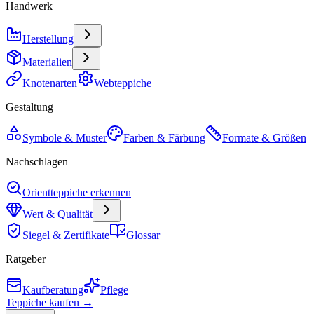
Handwerk
Herstellung
Materialien
Knotenarten
Webteppiche
Gestaltung
Symbole & Muster
Farben & Färbung
Formate & Größen
Nachschlagen
Orientteppiche erkennen
Wert & Qualität
Siegel & Zertifikate
Glossar
Ratgeber
Kaufberatung
Pflege
Teppiche kaufen →