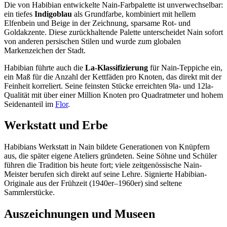
Die von Habibian entwickelte Nain-Farbpalette ist unverwechselbar:
ein tiefes
Indigoblau
als Grundfarbe, kombiniert mit hellem
Elfenbein und Beige in der Zeichnung, sparsame Rot- und
Goldakzente. Diese zurückhaltende Palette unterscheidet Nain sofort
von anderen persischen Stilen und wurde zum globalen
Markenzeichen der Stadt.
Habibian führte auch die
La-Klassifizierung
für Nain-Teppiche ein,
ein Maß für die Anzahl der Kettfäden pro Knoten, das direkt mit der
Feinheit korreliert. Seine feinsten Stücke erreichten 9la- und 12la-
Qualität mit über einer Million Knoten pro Quadratmeter und hohem
Seidenanteil im
Flor
.
Werkstatt und Erbe
Habibians Werkstatt in Nain bildete Generationen von Knüpfern
aus, die später eigene Ateliers gründeten. Seine Söhne und Schüler
führen die Tradition bis heute fort; viele zeitgenössische Nain-
Meister berufen sich direkt auf seine Lehre. Signierte Habibian-
Originale aus der Frühzeit (1940er–1960er) sind seltene
Sammlerstücke.
Auszeichnungen und Museen