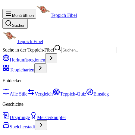
Teppich Fibel
Menü öffnen
Suchen
Teppich Fibel
Suche in der Teppich-Fibel
Herkunftsregionen
Teppicharten
Entdecken
Alle Stile
Vergleich
Teppich-Quiz
Einstieg
Geschichte
Ursprünge
Meisterknüpfer
Speicherstadt