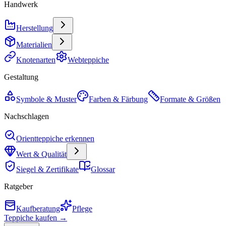
Handwerk
Herstellung
Materialien
Knotenarten
Webteppiche
Gestaltung
Symbole & Muster
Farben & Färbung
Formate & Größen
Nachschlagen
Orientteppiche erkennen
Wert & Qualität
Siegel & Zertifikate
Glossar
Ratgeber
Kaufberatung
Pflege
Teppiche kaufen →