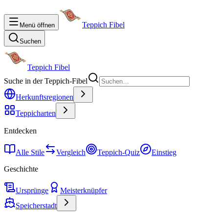
Teppich Fibel
Menü öffnen
Suchen
Teppich Fibel
Suche in der Teppich-Fibel
Herkunftsregionen
Teppicharten
Entdecken
Alle Stile
Vergleich
Teppich-Quiz
Einstieg
Geschichte
Ursprünge
Meisterknüpfer
Speicherstadt